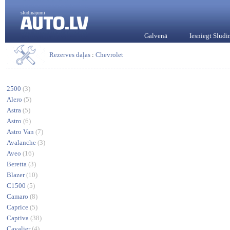
sludinājumi
Galvenā
Iesniegt Slud
Rezerves daļas
:
Chevrolet
2500
(3)
Alero
(5)
Astra
(5)
Astro
(6)
Astro Van
(7)
Avalanche
(3)
Aveo
(16)
Beretta
(3)
Blazer
(10)
C1500
(5)
Camaro
(8)
Caprice
(5)
Captiva
(38)
Cavalier
(4)