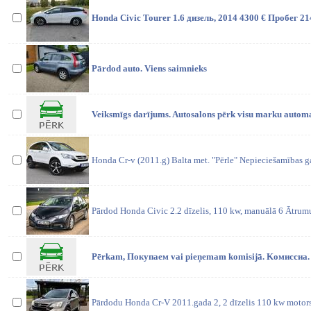
Honda Civic Tourer 1.6 дизель, 2014 4300 € Пробег 2
Pārdod auto. Viens saimnieks
Veiksmīgs darījums. Autosalons pērk visu marku autom
Honda Cr-v (2011.g) Balta met. "Pērle" Nepieciešamības ga
Pārdod Honda Civic 2.2 dīzelis, 110 kw, manuālā 6 Ātru
Pērkam, Покупаем vai pieņemam komisijā. Kомиссиa
Pārdodu Honda Cr-V 2011.gada 2, 2 dīzelis 110 kw motors,