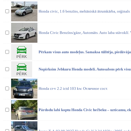
Honda civic, 1.6 benzīns, mehāniskā ātrumkārba, orģinals
Honda Civic Benzīns/gāze, Automāts. Auto laba stāvoklī.
Pērkam visus auto modeļus. Samaksa tūlītēja, piedāvā
Nopirksim Jebkuru Honda modeli. Autosalons pērk vis
Honda cr-v 2.2 ictd 103 kw. Отличное сост.
Pārdodu labi koptu Honda Civic hečbeku – uzticamu, e