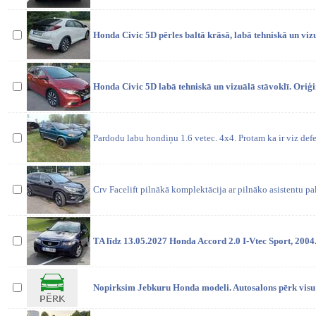
Honda Civic 5D pērles baltā krāsā, labā tehniskā un viz
Honda Civic 5D labā tehniskā un vizuālā stāvoklī. Ori
Pardodu labu hondiņu 1.6 vetec. 4x4. Protam ka ir viz defe
Crv Facelift pilnākā komplektācija ar pilnāko asistentu p
TA līdz 13.05.2027 Honda Accord 2.0 I-Vtec Sport, 2004
Nopirksim Jebkuru Honda modeli. Autosalons pērk vis