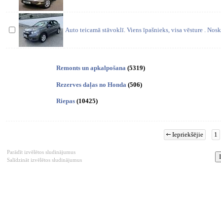
Auto teicamā stāvoklī. Viens īpašnieks, visa vēsture . Nos
Remonts un apkalpošana
(5319)
Rezerves daļas no Honda
(506)
Riepas
(10425)
Iepriekšējie
1
Parādīt izvēlētos sludinājumus
Salīdzināt izvēlētos sludinājumus