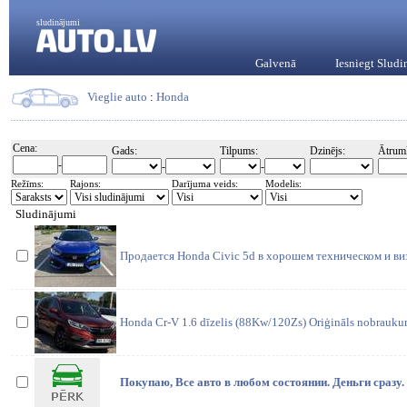
sludinājumi
Galvenā
Iesniegt Slud
Vieglie auto
:
Honda
Cena:
Gads:
Tilpums:
Dzinējs:
Ātrum
-
-
-
Režīms:
Rajons:
Darījuma veids:
Modelis:
Sludinājumi
Продается Honda Civic 5d в хорошем техническом и ви
Honda Cr-V 1.6 dīzelis (88Kw/120Zs) Oriģināls nobrauku
Покупаю, Все авто в любом состоянии. Деньги сразу.