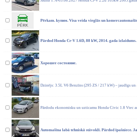
Jauna T. A-03.08.2027 Honda Cr-V 2.2d 103kw 2005.gada
Pērkam. kупим. Visa veida vieglās un komercautomašī
Pārdod Honda Cr-V 1.6D, 88 kW, 2014. gada izlaidums.
Хорошее состояние.
Dzinējs: 3.5L V6 Benzīns (295 ZS / 217 kW) – jaudīgs un 
Pārdodu ekonomisku un uzticamu Honda Civic 1.8 Vtec ar
Automašīna labā tehniskā stāvoklī. Pārdod īpašniece. 