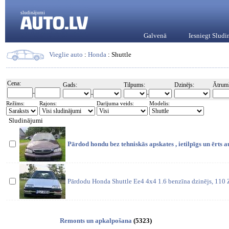
sludinājumi
Galvenā
Iesniegt Slud
Vieglie auto
:
Honda
: Shuttle
Cena:
Gads:
Tilpums:
Dzinējs:
Ātrum
-
-
-
Režīms:
Rajons:
Darījuma veids:
Modelis:
Sludinājumi
Pārdod hondu bez tehniskās apskates , ietilpīgs un ērts aut
Pārdodu Honda Shuttle Ee4 4x4 1.6 benzīna dzinējs, 110 
Remonts un apkalpošana
(5323)