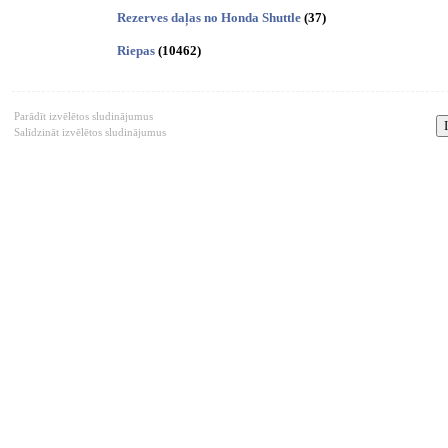
Rezerves daļas no Honda Shuttle
(37)
Riepas
(10462)
Parādīt izvēlētos sludinājumus
Salīdzināt izvēlētos sludinājumus