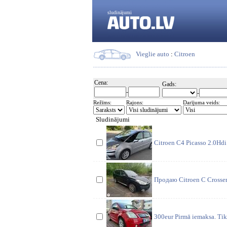
sludinājumi
Vieglie auto
:
Citroen
Cena:
Gads:
-
-
Režīms:
Rajons:
Darījuma veids:
Sludinājumi
Citroen C4 Picasso 2.0Hdi
Продаю Citroen C Crosser
300eur Pirmā iemaksa. Tik