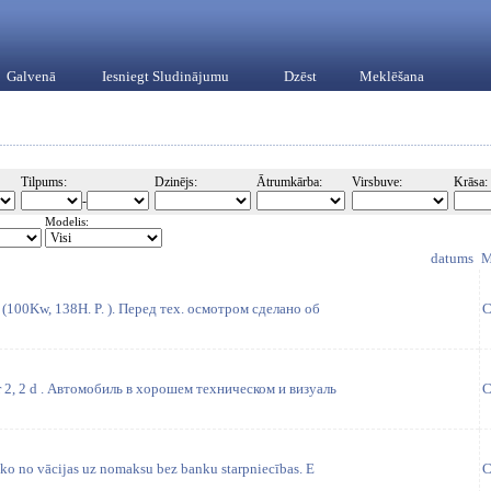
Galvenā
Iesniegt Sludinājumu
Dzēst
Meklēšana
Tilpums:
Dzinējs:
Ātrumkārba:
Virsbuve:
Krāsa:
-
Modelis:
datums
M
 (100Kw, 138H. P. ). Перед тех. осмотром сделано об
C
 2, 2 d . Автомобиль в хорошем техническом и визуаль
C
ko no vācijas uz nomaksu bez banku starpniecības. E
C