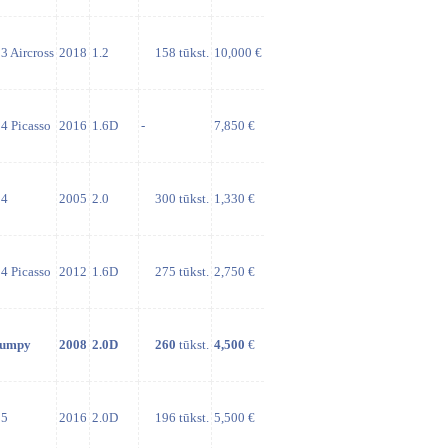
3 Aircross
2018
1.2
158 tūkst.
10,000 €
4 Picasso
2016
1.6D
-
7,850 €
4
2005
2.0
300 tūkst.
1,330 €
4 Picasso
2012
1.6D
275 tūkst.
2,750 €
umpy
2008
2.0D
260
tūkst.
4,500
€
5
2016
2.0D
196 tūkst.
5,500 €