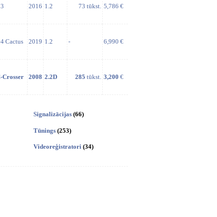
3
2016
1.2
73 tūkst.
5,786 €
4 Cactus
2019
1.2
-
6,990 €
-Crosser
2008
2.2D
285
tūkst.
3,200
€
Signalizācijas
(66)
Tūnings
(253)
Videoreģistratori
(34)