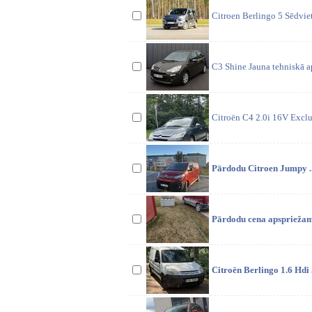
Citroen Berlingo 5 Sēdviet
C3 Shine Jauna tehniskā ap
Citroën C4 2.0i 16V Excl
Pārdodu Citroen Jumpy . 
Pārdodu cena apspriežama 
Citroën Berlingo 1.6 H