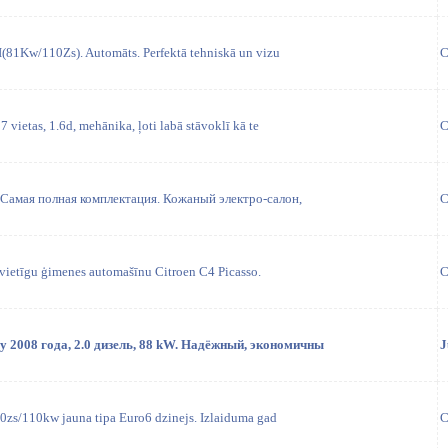
(81Kw/110Zs). Automāts. Perfektā tehniskā un vizu
C
 vietas, 1.6d, mehānika, ļoti labā stāvoklī kā te
C
. Самая полная комплектация. Кожаный электро-салон,
C
7-vietīgu ģimenes automašīnu Citroen C4 Picasso.
C
y 2008 года, 2.0 дизель, 88 kW. Надёжный, экономичны
J
0zs/110kw jauna tipa Euro6 dzinejs. Izlaiduma gad
C