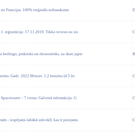
 no Francijas. 100% oriģināls nobraukums.
D
1. reģistrācija: 17.11.2010. Tikko ievests no izs
C
 berlingo, praktisks un ekonomisks, uz skati japie
B
zīns. Gads: 2022 Motors: 1.2 benzīns (4.5 ltr
C
Spacetourer – 7 vietas. Galvenā informācija: G
C
māts - iespējams labākā stāvoklī, kas ir pieejams
C