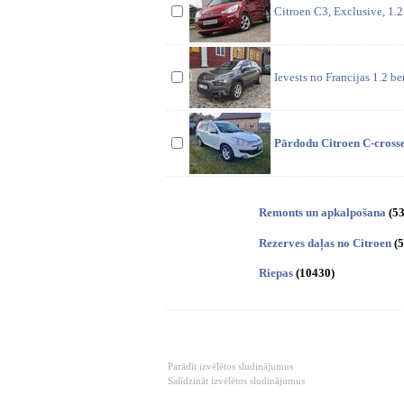
Citroen C3, Exclusive, 1.2
Ievests no Francijas 1.2 b
Pārdodu Citroen C-crosse
Remonts un apkalpošana
(5
Rezerves daļas no Citroen
(
Riepas
(10430)
Parādīt izvēlētos sludinājumus
Salīdzināt izvēlētos sludinājumus