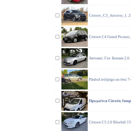
Citroen_C3_Aircross_1. 2I
Citroen C4 Grand Picasso, 7
Автомат. Газ- Бензин 2.0
Pārdod ietilpīgu un ērtu 
Продаётся Citroën Jump
Citroen C5 2.0 Bluehdi 15