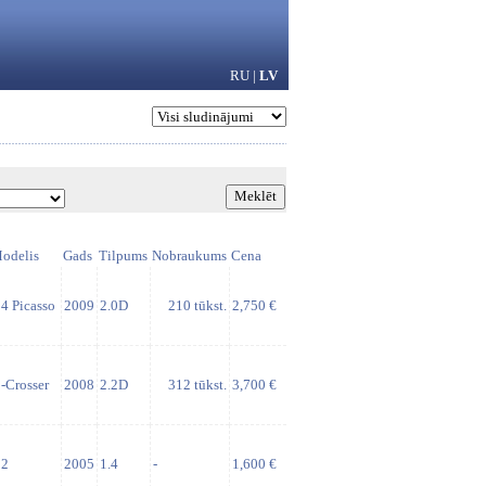
RU
|
LV
odelis
Gads
Tilpums
Nobraukums
Cena
4 Picasso
2009
2.0D
210 tūkst.
2,750 €
-Crosser
2008
2.2D
312 tūkst.
3,700 €
2
2005
1.4
-
1,600 €