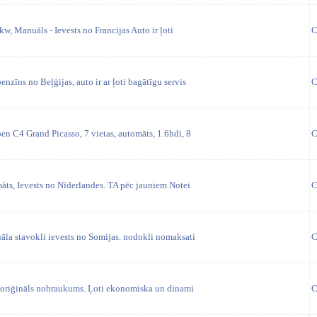
w, Manuāls - Ievests no Francijas Auto ir ļoti
C
nzīns no Beļģijas, auto ir ar ļoti bagātīgu servis
C
en C4 Grand Picasso, 7 vietas, automāts, 1.6hdi, 8
C
māts, Ievests no Nīderlandes. TA pēc jauniem Notei
C
āla stavokli ievests no Somijas. nodokli nomaksati
C
 oriģināls nobraukums. Ļoti ekonomiska un dinami
C