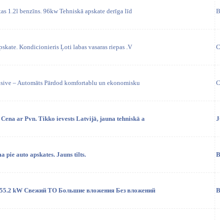
as 1.2l benzīns. 96kw Tehniskā apskate derīga līd
B
skate. Kondicionieris Ļoti labas vasaras riepas .V
C
usive – Automāts Pārdod komfortablu un ekonomisku
C
Cena ar Pvn. Tikko ievests Latvijā, jauna tehniskā a
J
pie auto apskates. Jauns tilts.
B
di 55.2 kW Свежий ТО Большие вложения Без вложений
B