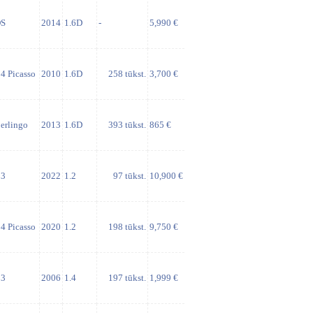
S
2014
1.6D
-
5,990 €
4 Picasso
2010
1.6D
258 tūkst.
3,700 €
erlingo
2013
1.6D
393 tūkst.
865 €
3
2022
1.2
97 tūkst.
10,900 €
4 Picasso
2020
1.2
198 tūkst.
9,750 €
3
2006
1.4
197 tūkst.
1,999 €