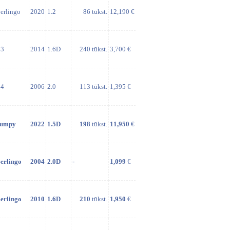
erlingo
2020
1.2
86 tūkst.
12,190 €
3
2014
1.6D
240 tūkst.
3,700 €
4
2006
2.0
113 tūkst.
1,395 €
umpy
2022
1.5D
198
tūkst.
11,950
€
erlingo
2004
2.0D
-
1,099
€
erlingo
2010
1.6D
210
tūkst.
1,950
€