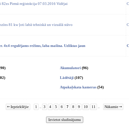
i 82zs Pirmā reģistrācija 07.03.2016 Vidējai
C
enzīns 81 kw ļoti labā tehniskā un vizuālā stāvo
C
r. 4x4 regulējams režīms, laba mašīna. Uzliktas jaun
C
390)
Akumulatori
(96)
502)
Lādētāji
(107)
Atpakaļskata kameras
(54)
Iepriekšējie
1
..
3
4
5
6
7
8
9
10
11
..
Nākamie