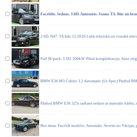
Facelifts. Sedans. 3.0D. Automāts. Jauna TA. Rūc un br
2.0D, N47. TA līdz 12.2026 Labā tehniskā un vizuālā stāv
Full M-pack. 3.5D. 200kW. Pilnā komplektacija. Auto oriģ
BMW E36 M3 Cabrio 3.2 Automatic (Us Spec) Pārdod B
Pārdod BMW E36 325i sarkans sedans ar manuālo kārbu,
Bez rūsas. Facelift modelis. Automāts. Atvests no Vācijas, 