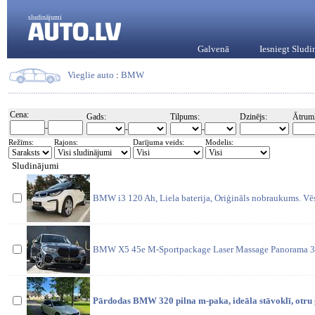
sludinājumi
Galvenā
Iesniegt Slud
Vieglie auto
:
BMW
Cena:
Gads:
Tilpums:
Dzinējs:
Ātrum
-
-
-
Režīms:
Rajons:
Darījuma veids:
Modelis:
Sludinājumi
BMW i3 120 Ah, Liela baterija, Oriģināls nobraukums. V
BMW X5 45e M-Sportpackage Laser Massage Panorama 394
Pārdodas BMW 320 pilna m-paka, ideāla stāvoklī, otru 