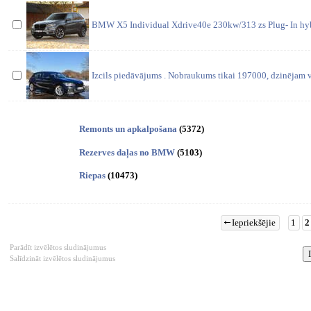
BMW X5 Individual Xdrive40e 230kw/313 zs Plug- In hybr
Izcils piedāvājums . Nobraukums tikai 197000, dzinējam 
Remonts un apkalpošana
(5372)
Rezerves daļas no BMW
(5103)
Riepas
(10473)
Iepriekšējie
1
2
Parādīt izvēlētos sludinājumus
Salīdzināt izvēlētos sludinājumus