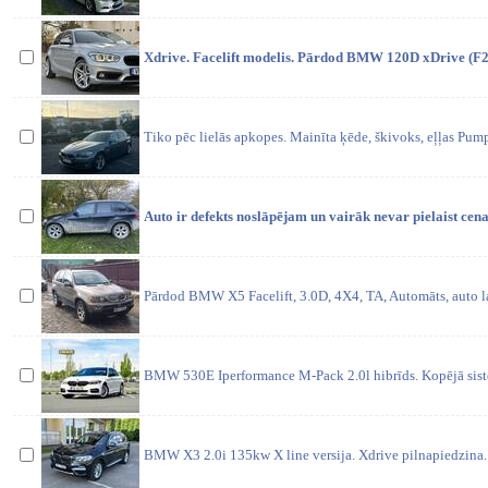
Xdrive. Facelift modelis. Pārdod BMW 120D xDrive (F20
Tiko pēc lielās apkopes. Mainīta ķēde, škivoks, eļļas Pum
Auto ir defekts noslāpējam un vairāk nevar pielaist ce
Pārdod BMW X5 Facelift, 3.0D, 4X4, TA, Automāts, auto la
BMW 530E Iperformance M-Pack 2.0l hibrīds. Kopējā sist
BMW X3 2.0i 135kw X line versija. Xdrive pilnapiedzina.