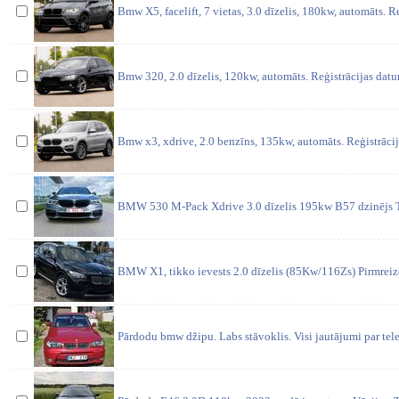
Bmw X5, facelift, 7 vietas, 3.0 dīzelis, 180kw, automāts. R
Bmw 320, 2.0 dīzelis, 120kw, automāts. Reģistrācijas dat
Bmw x3, xdrive, 2.0 benzīns, 135kw, automāts. Reģistrāci
BMW 530 M-Pack Xdrive 3.0 dīzelis 195kw B57 dzinējs T
BMW X1, tikko ievests 2.0 dīzelis (85Kw/116Zs) Pirmreizē
Pārdodu bmw džipu. Labs stāvoklis. Visi jautājumi par tel