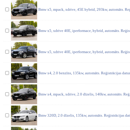
Bmw x5, mpack, xdrive, 45E hybrid, 293kw, automāts. Reģ
Bmw x5, xdrive 40E, iperformace, hybrid, automāts. Reģis
Bmw x5, xdrive 40E, iperformace, hybrid, automāts. Reģis
Bmw x4, 2.0 benzīns, 135kw, automāts. Reģistrācijas dat
Bmw x4, mpack, xdrive, 2.0 dīzelis, 140kw, automāts. Reģ
Bmw 320D, 2.0 dīzelis, 135kw, automāts. Reģistrācijas da