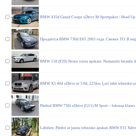
BMW 435d Grand Coupe xDrive M-Sportpaket / Head Up 
Продаётся BMW 730d E65 2003 года. Свежее ТО. В но
BMW 118 (F20) Nesen izieta apskate. Nomainīti bremžu d
BMW X5 40d xDrive ar 3.0d, 225kw. Ļoti labā tehniskā un 
Pārdod BMW 750i xDrive (G11) M Sport – luksusa klases 
Labdien. Pārdot ar jaunu tehnisko apskati BMW F31 Xdri