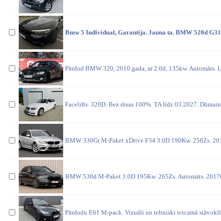
Bmw 5 Individual, Garantija. Jauna ta. BMW 520d G31 
Pārdod BMW 320, 2010.gada, ar 2.0d, 135kw. Automāts. L
Facelifts. 320D. Bez rūsas 100%. TA līdz 03.2027. Dūmain
BMW 330Gt M-Paket xDrive F34 3.0D 190Kw. 258Zs. 2015G
BMW 530d M-Paket 3.0D 195Kw. 265Zs. Automāts. 2017G. I
Pārdodu E61 M-pack. Vizuāli un tehniski teicamā stāvoklī