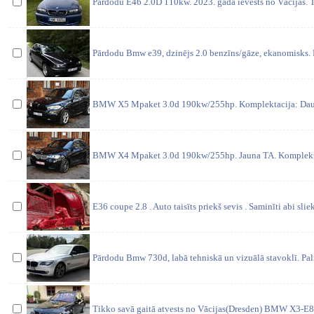
Pārdodu E46 2.0D 110kw. 2023. gadā ievests no Vācijas. T
Pārdodu Bmw e39, dzinējs 2.0 benzīns/gāze, ekanomisks.
BMW X5 Mpaket 3.0d 190kw/255hp. Komplektacija: Daudz
BMW X4 Mpaket 3.0d 190kw/255hp. Jauna TA. Komplekta
E36 coupe 2.8 . Auto taisīts priekš sevis . Saminīti abi sliek
Pārdodu Bmw 730d, labā tehniskā un vizuālā stavoklī. Pali
Tikko savā gaitā atvests no Vācijas(Dresden) BMW X3-E8