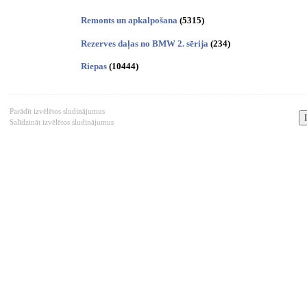
Remonts un apkalpošana
(5315)
Rezerves daļas no BMW 2. sērija
(234)
Riepas
(10444)
Parādīt izvēlētos sludinājumus
Salīdzināt izvēlētos sludinājumus