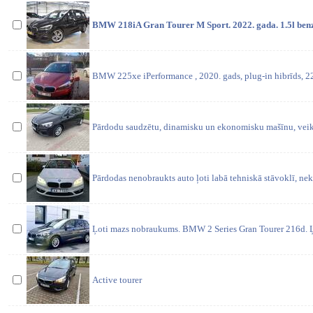
BMW 218iA Gran Tourer M Sport. 2022. gada. 1.5l benz
BMW 225xe iPerformance , 2020. gads, plug-in hibrīds, 
Pārdodu saudzētu, dinamisku un ekonomisku mašīnu, veik
Pārdodas nenobraukts auto ļoti labā tehniskā stāvoklī, ne
Ļoti mazs nobraukums. BMW 2 Series Gran Tourer 216d. Ļ
Active tourer