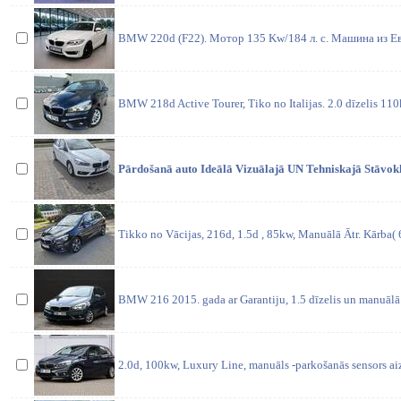
BMW 220d (F22). Мотор 135 Kw/184 л. с. Машина из Ев
BMW 218d Active Tourer, Tiko no Italijas. 2.0 dīzelis 11
Pārdošanā auto Ideālā Vizuālajā UN Tehniskajā Stāvoklī.
Tikko no Vācijas, 216d, 1.5d , 85kw, Manuālā Ātr. Kārba( 
BMW 216 2015. gada ar Garantiju, 1.5 dīzelis un manuālā 
2.0d, 100kw, Luxury Line, manuāls -parkošanās sensors a