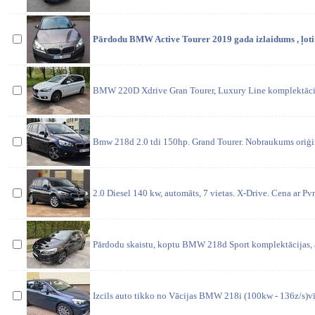
Pārdodu BMW Active Tourer 2019 gada izlaidums , ļoti l
BMW 220D Xdrive Gran Tourer, Luxury Line komplektācijā
Bmw 218d 2.0 tdi 150hp. Grand Tourer. Nobraukums oriģi
2.0 Diesel 140 kw, automāts, 7 vietas. X-Drive. Cena ar Pv
Pārdodu skaistu, koptu BMW 218d Sport komplektācijas, a
Izcils auto tikko no Vācijas BMW 218i (100kw - 136z/s)vī