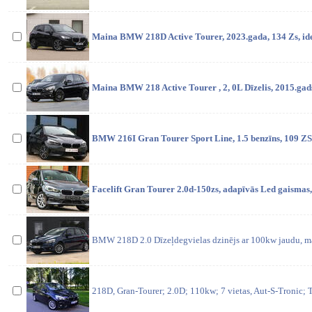
Maina BMW 218D Active Tourer, 2023.gada, 134 Zs, ideā
Maina BMW 218 Active Tourer , 2, 0L Dīzelis, 2015.gads
BMW 216I Gran Tourer Sport Line, 1.5 benzīns, 109 ZS
Facelift Gran Tourer 2.0d-150zs, adapīvās Led gaismas,
BMW 218D 2.0 Dīzeļdegvielas dzinējs ar 100kw jaudu, m
218D, Gran-Tourer; 2.0D; 110kw; 7 vietas, Aut-S-Tronic; T