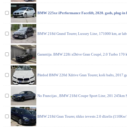
BMW 225xe iPerformance Facelift, 2020. gads, plug-in 
BMW 218d Grand Tourer, Luxury Line, 171000 km, ar labu
Garantija. BMW 228i xDrive Gran Coupé, 2.0 Turbo 170 k
Pārdod BMW 220d Xdrive Gran Tourer, koši balts, 2017.gads
No Francijas , BMW 218d Coupe Sport Line, 201 245km S
BMW 218d Gran Tourer, tikko ievests 2.0 dīzelis (110Kw/1