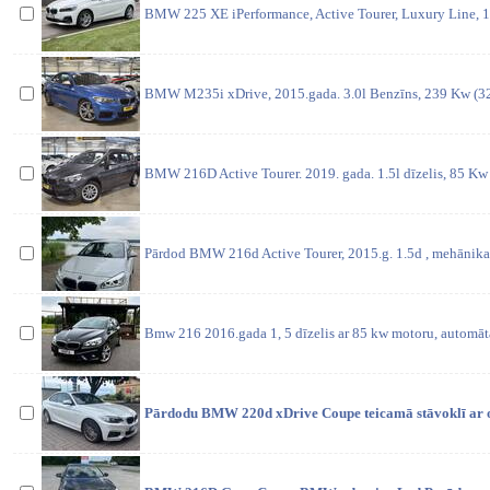
BMW 225 XE iPerformance, Active Tourer, Luxury Line, 1.
BMW M235i xDrive, 2015.gada. 3.0l Benzīns, 239 Kw (325
BMW 216D Active Tourer. 2019. gada. 1.5l dīzelis, 85 Kw 
Pārdod BMW 216d Active Tourer, 2015.g. 1.5d , mehānika
Bmw 216 2016.gada 1, 5 dīzelis ar 85 kw motoru, automāta
Pārdodu BMW 220d xDrive Coupe teicamā stāvoklī ar 