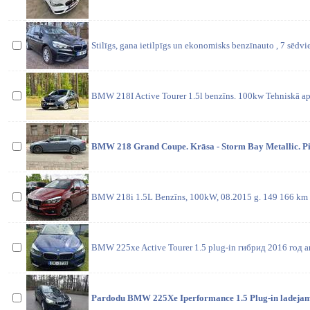
Stilīgs, gana ietilpīgs un ekonomisks benzīnauto , 7 sēdvie
BMW 218I Active Tourer 1.5l benzīns. 100kw Tehniskā aps
BMW 218 Grand Coupe. Krāsa - Storm Bay Metallic. Pi
BMW 218i 1.5L Benzīns, 100kW, 08.2015 g. 149 166 km 
BMW 225xe Active Tourer 1.5 plug-in гибрид 2016 год 
Pardodu BMW 225Xe Iperformance 1.5 Plug-in ladejamai