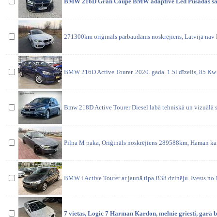
BMW 216D Gran Coupe BMW adaptive Led Pusādas salo
271300km oriģināls pārbaudāms noskrējiens, Latvijā nav li
BMW 216D Active Tourer. 2020. gada. 1.5l dīzelis, 85 Kw 
Bmw 218D Active Tourer Diesel labā tehniskā un vizuālā 
Pilna M paka, Oriģināls noskrējiens 289588km, Haman ka
BMW i Active Tourer ar jaunā tipa B38 dzinēju. Ivests no N
7 vietas, Logic 7 Harman Kardon, melnie griesti, garā b