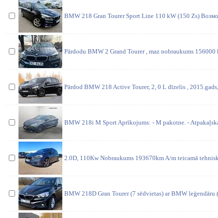
BMW 218 Gran Tourer Sport Line 110 kW (150 Zs) Возм
Pārdodu BMW 2 Grand Tourer , maz nobraukums 156000 km
Pārdod BMW 218 Active Tourer, 2, 0 L dīzelis , 2015.gads,
BMW 218i M Sport Aprīkojums: - M pakotne. - Atpakaļska
2.0D, 110Kw Nobraukums 193670km A/m teicamā tehniskā 
BMW 218D Gran Tourer (7 sēdvietas) ar BMW leģendāru (u