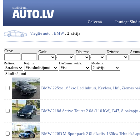
sludinājumi
Galvenā
Iesniegt Slud
Vieglie auto
:
BMW
: 2. sērija
Cena:
Gads:
Tilpums:
Dzinējs:
Ātrum
-
-
-
Režīms:
Rajons:
Darījuma veids:
Modelis:
Sludinājumi
BMW 225xe 165kw, Led lukturi, Keyless, Hifi, Ziemas pa
BMW 218d Active Tourer 2.0d (110 kW), B47, 8-pakāpju a
BMW 220D M-Sportpack 2.0l dīzelis. 135kw Tehniskā aps