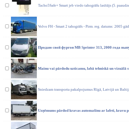
Tacho5Safe+ Smart jeb viedo tahogrāfu lasītājs (5. paaudze
Volvo FH - Smart 2 tahogrāfs - Pirm. reg. datums: 2005 gāds
Продаю свой фургон MB Sprinter 313, 2000 года вып
Mainu vai pārdodu uzticamu, labā tehniskā un vizuālā 
Sniedzam transporta pakalpojumus Rīgā, Latvijā un Baltijas
Uzņēmums pārdod kravas automašīnu ar lafeti, kravu p