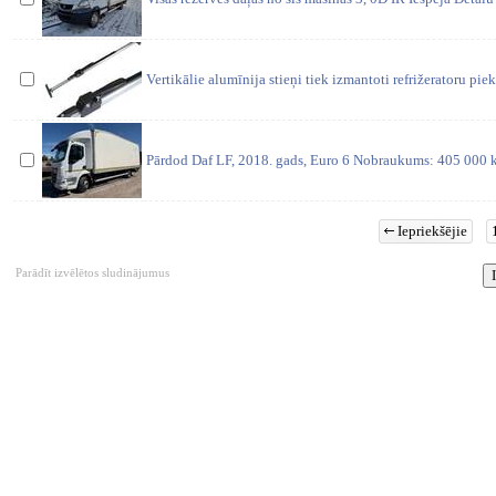
Vertikālie alumīnija stieņi tiek izmantoti refrižeratoru pie
Pārdod Daf LF, 2018. gads, Euro 6 Nobraukums: 405 000
Iepriekšējie
Parādīt izvēlētos sludinājumus