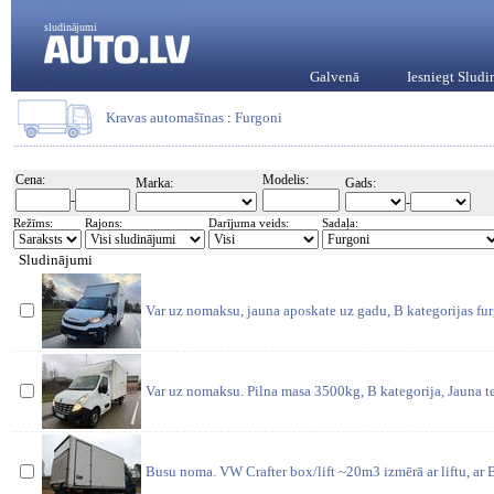
sludinājumi
Galvenā
Iesniegt Slud
Kravas automašīnas
:
Furgoni
Cena:
Modelis:
Marka:
Gads:
-
-
Režīms:
Rajons:
Darījuma veids:
Sadaļa:
Sludinājumi
Var uz nomaksu, jauna aposkate uz gadu, B kategorijas fu
Var uz nomaksu. Pilna masa 3500kg, B kategorija, Jauna te
Busu noma. VW Crafter box/lift ~20m3 izmērā ar liftu, ar B