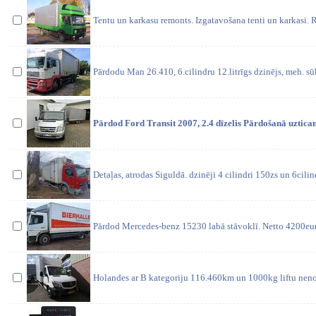
Tentu un karkasu remonts. Izgatavošana tenti un karkasi. 
Pārdodu Man 26.410, 6.cilindru 12.litrīgs dzinējs, meh. sūk
Pārdod Ford Transit 2007, 2.4 dīzelis Pārdošanā uztica
Detaļas, atrodas Siguldā. dzinēji 4 cilindri 150zs un 6cili
Pārdod Mercedes-benz 15230 labā stāvoklī. Netto 4200eur
Holandes ar B kategoriju 116.460km un 1000kg liftu neno