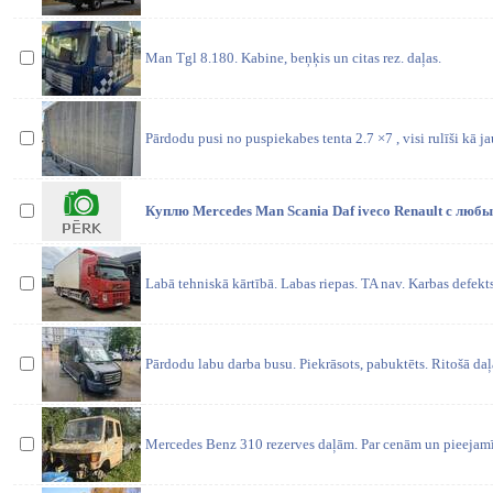
Man Tgl 8.180. Kabine, beņķis un citas rez. daļas.
Pārdodu pusi no puspiekabes tenta 2.7 ×7 , visi rulīši kā ja
Куплю Mercedes Man Scania Daf iveco Renault с люб
Labā tehniskā kārtībā. Labas riepas. TA nav. Karbas defekts
Pārdodu labu darba busu. Piekrāsots, pabuktēts. Ritošā daļa,
Mercedes Benz 310 rezerves daļām. Par cenām un pieejamī