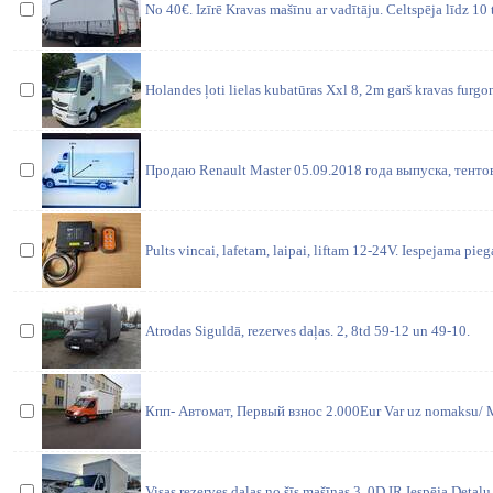
No 40€. Izīrē Kravas mašīnu ar vadītāju. Celtspēja līdz 10
Holandes ļoti lielas kubatūras Xxl 8, 2m garš kravas furgon
Продаю Renault Master 05.09.2018 года выпуска, тенто
Pults vincai, lafetam, laipai, liftam 12-24V. Iespejama pie
Atrodas Siguldā, rezerves daļas. 2, 8td 59-12 un 49-10.
Кпп- Автомат, Первый взнос 2.000Eur Var uz nomaksu/ 
Visas rezerves daļas no šīs mašīnas 3, 0D IR Iespēja Deta