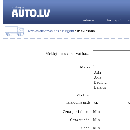
sludinājumi
Galvenā
Iesniegt Slud
Kravas automašīnas
:
Furgoni
:
Meklēšana
Meklējamais vārds vai frāze:
Marka:
Modelis:
Izlaiduma gads:
Min
Cena par 1 dienu:
Min
Cena stundā:
Min
Cena:
Min