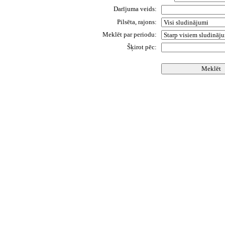
Darījuma veids:
Pilsēta, rajons:
Meklēt par periodu:
Šķirot pēc: