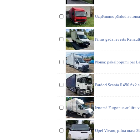
Uzņēmums pārdod automašī
Pirms gada ievests Renaul
Noma: pakalpojumi par Lat
Pārdod Scania R450 6x2 a
Iznomā Furgonus ar liftu va
Opel Vivaro, pilna masa 29