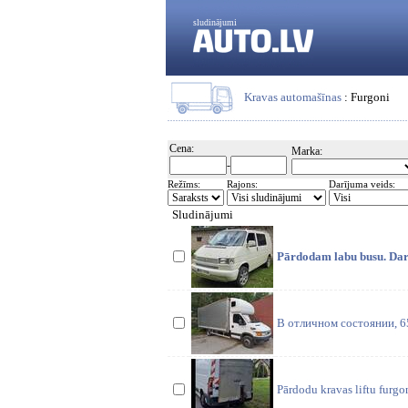
sludinājumi
Kravas automašīnas
: Furgoni
Cena:
Marka:
-
Režīms:
Rajons:
Darījuma veids:
Sludinājumi
Pārdodam labu busu. Darba
В отличном состоянии, 
Pārdodu kravas liftu furgo