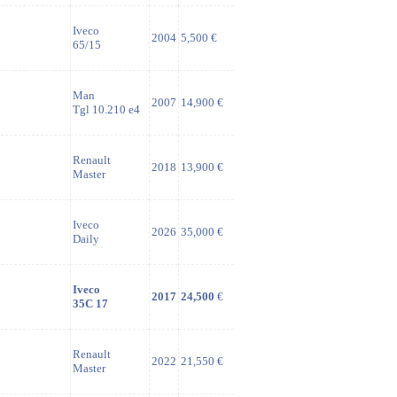
Iveco
2004
5,500 €
65/15
Man
2007
14,900 €
Tgl 10.210 e4
Renault
2018
13,900 €
Master
Iveco
2026
35,000 €
Daily
Iveco
2017
24,500
€
35C 17
Renault
2022
21,550 €
Master