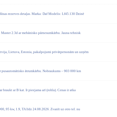
nas rezerves detaļas. Marka: Daf Modelis: Lf45.130 Dzinē
t Master 2.3d ar mehānisko pārnesumkārbu. Jauna tehnisk
vija, Lietuva, Estonia, pakalpojumi privātpersonām un uzņēm
r pusautomātisko ātrumkārbu. Nobraukums – 903 000 km
r braukt ar B kat. Ir pieejama arī (rohla). Cenas ir atka
00, 95 kw, 1.9, TA līdz 24.08.2026. Zvanīt uz otro tel. nu