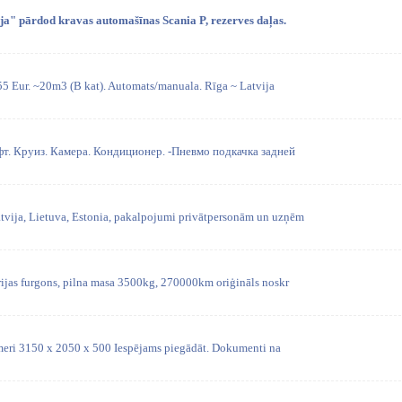
ja" pārdod kravas automašīnas Scania P, rezerves daļas.
 55 Eur. ~20m3 (B kat). Automats/manuala. Rīga ~ Latvija
фт. Круиз. Камера. Кондиционер. -Пневмо подкачка задней
vija, Lietuva, Estonia, pakalpojumi privātpersonām un uzņēm
ijas furgons, pilna masa 3500kg, 270000km oriģināls noskr
zmeri 3150 x 2050 x 500 Iespējams piegādāt. Dokumenti na