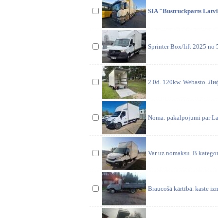
SIA "Bustruckparts Latvi
Sprinter Box/lift 2025 no
2.0d. 120kw. Webasto. Ли
Noma: pakalpojumi par Lat
Var uz nomaksu. B kategor
Braucošā kārtībā. kaste i