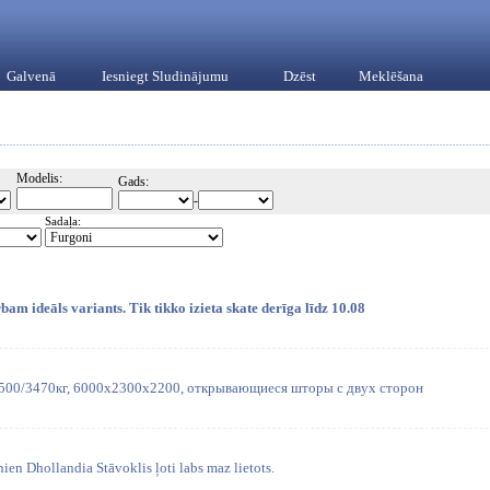
Galvenā
Iesniegt Sludinājumu
Dzēst
Meklēšana
Modelis:
Gads:
-
Sadaļa:
m ideāls variants. Tik tikko izieta skate derīga līdz 10.08
6500/3470кг, 6000х2300х2200, открывающиеся шторы с двух сторон
nien Dhollandia Stāvoklis ļoti labs maz lietots.