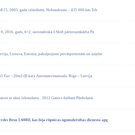
5E15, 2003. gada izlaidums. Nobraukums – 435 000 km Teh
6, 2016. gads, 6×2, automātiskā I-Shift pārnesumkārba Pā
vija, Lietuva, Estonia, pakalpojumi privātpersonām un uzņēm
 55 Eur. ~20m3 (B kat). Automats/manuala. Rīga ~ Latvija
ators ar sānu iekraušanu . 2012 Gatavs darbam Pārdošanā
des Benz L608D, kas bija rūpnīcas ugunsdzēsības dienesta apg