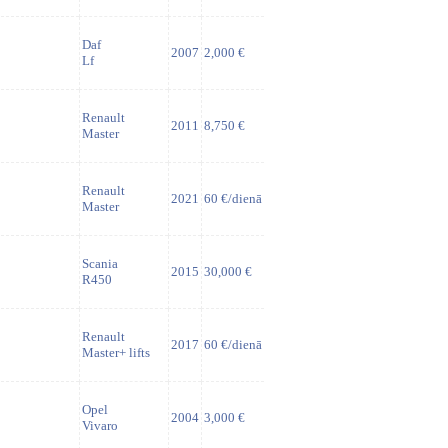
Daf
2007
2,000 €
Lf
Renault
2011
8,750 €
Master
Renault
2021
60 €/dienā
Master
Scania
2015
30,000 €
R450
Renault
2017
60 €/dienā
Master+ lifts
Opel
2004
3,000 €
Vivaro