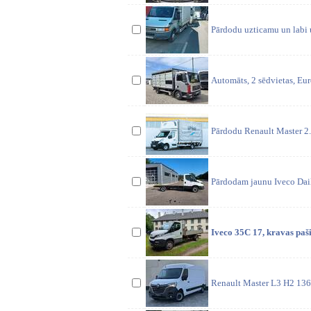
Pārdodu uzticamu un labi u
Automāts, 2 sēdvietas, Eu
Pārdodu Renault Master 2.3
Pārdodam jaunu Iveco Dai
Iveco 35C 17, kravas paš
Renault Master L3 H2 136