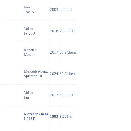
Iveco
2003
5,000 €
75e15
Volvo
2016
29,000 €
Fe 250
Renault
2017
60 €/dienā
Master
Mercedes-benz
2024
80 €/dienā
Sprinter lift
Volvo
2012
19,000 €
Fm
Mercedes-benz
1983
9,300
€
L608D