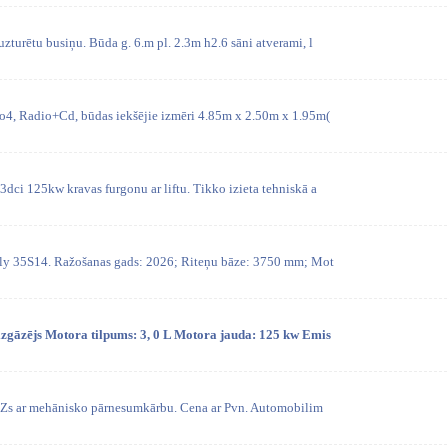
zturētu busiņu. Būda g. 6.m pl. 2.3m h2.6 sāni atverami, l
ro4, Radio+Cd, būdas iekšējie izmēri 4.85m x 2.50m x 1.95m(
dci 125kw kravas furgonu ar liftu. Tikko izieta tehniskā a
ly 35S14. Ražošanas gads: 2026; Riteņu bāze: 3750 mm; Mot
izgāzējs Motora tilpums: 3, 0 L Motora jauda: 125 kw Emis
Zs ar mehānisko pārnesumkārbu. Cena ar Pvn. Automobilim