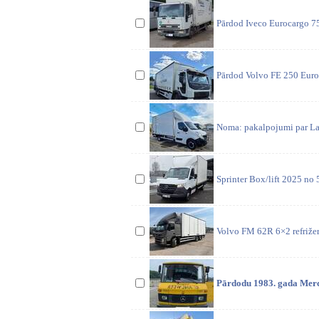
Pārdod Iveco Eurocargo 7
Pārdod Volvo FE 250 Euro 
Noma: pakalpojumi par Lat
Sprinter Box/lift 2025 no
Volvo FM 62R 6×2 refrižer
Pārdodu 1983. gada Merce