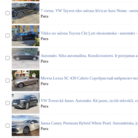
7 vietas. VW Tayron tiko salona Alvicar Auto Noma - aut
Рига
Tikko no salona Toyota Chr Ļoti ekonomiska - automāts -
Рига
Automāts. Silta automašīna. Kondicionieris. Ir pieejamas a
Рига
Мечта Lexus SC 430 Cabrio Cеребристый кабриолет-исп
Рига
VW Tcross kā Jauns. Automāts. Kā jauns, izcilā stāvoklī, 
Рига
Jauna Camry Premium Hybrid White Pearl. Automātiska, ļo
Рига