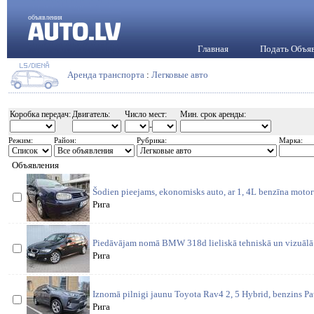
объявления
Главная
Подать Объя
Аренда транспорта
:
Легковые авто
Коробка передач:
Двигатель:
Число мест:
Мин. срок аренды:
-
Режим:
Район:
Рубрика:
Марка:
Объявления
Šodien pieejams, ekonomisks auto, ar 1, 4L benzīna motor
Рига
Piedāvājam nomā BMW 318d lieliskā tehniskā un vizuālā s
Рига
Iznomā pilnigi jaunu Toyota Rav4 2, 5 Hybrid, benzins Pa
Рига