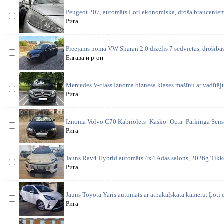
Peugeot 207, automāts Ļoti ekonomiska, droša brauceniem 
Рига
Pieejams nomā VW Sharan 2.0 dīzelis 7 sēdvietas, drošības
Елгава и р-он
Mercedes V-class Iznoma biznesa klases mašīnu ar vadītāju
Рига
Iznomā Volvo C70 Kabriolets -Kasko -Octa -Parkinga Sens
Рига
Jauns Rav4 Hybrid automāts 4x4 Adas salons, 2026g Tikko
Рига
Jauns Toyota Yaris automāts ar atpakaļskata kameru. Ļoti 
Рига