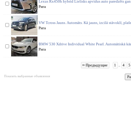
Lexus Rx450h hybrid Lielisks apvidus auto paredzēts gan
Рига
VW Tcross Jauns. Automāts. Kā jauns, izcilā stāvoklī, plašs
Рига
BMW 530 Xdrive Individual White Pearl. Automātiskā kārb
Рига
Предыдущие
1
..
4
5
Показать выбранные объявления