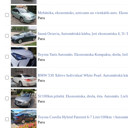
Mehānika, ekonomisks, uzticams un vienkāršs auto. Ekon
Рига
Jaunā Octavia, Automātiskā kārba, ļoti ekonomiska 4, 5l /
Рига
Toyota Yaris Automāts. Ekonomiska Kompakta, droša, lieli
Рига
BMW 530 Xdrive Individual White Pearl. Automātiskā kārb
Рига
5l/100km pilsētā. Ekonomiska, droša, ērta. Automāts. Lieli
Рига
Toyota Corolla Hybrid Paterinš 6-7 Litri/100km +Automāt
Рига