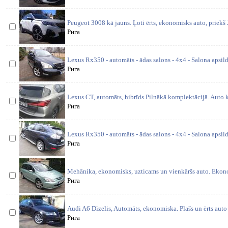
Peugeot 3008 kā jauns. Ļoti ērts, ekonomisks auto, priekš 
Рига
Lexus Rx350 - automāts - ādas salons - 4x4 - Salona apsild
Рига
Lexus CT, automāts, hibrīds Pilnākā komplektācijā. Auto k
Рига
Lexus Rx350 - automāts - ādas salons - 4x4 - Salona apsild
Рига
Mehānika, ekonomisks, uzticams un vienkāršs auto. Eko
Рига
Audi A6 Dīzelis, Automāts, ekonomiska. Plašs un ērts auto 
Рига