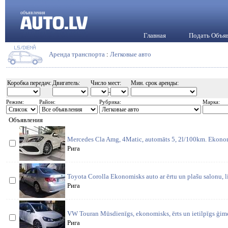
объявления
Главная
Подать Объя
Аренда транспорта
:
Легковые авто
Коробка передач:
Двигатель:
Число мест:
Мин. срок аренды:
-
Режим:
Район:
Рубрика:
Марка:
Объявления
Mercedes Cla Amg, 4Matic, automāts 5, 2l/100km. Ekonomi
Рига
Toyota Corolla Ekonomisks auto ar ērtu un plašu salonu, l
Рига
VW Touran Mūsdienīgs, ekonomisks, ērts un ietilpīgs ģim
Рига