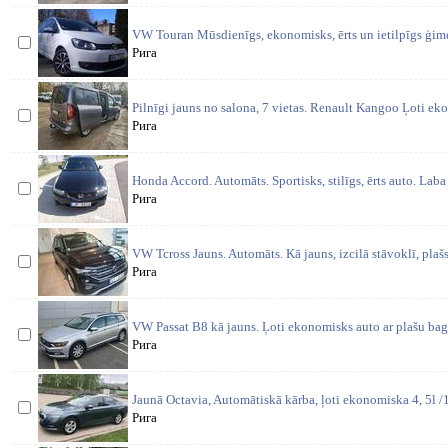
VW Touran Mūsdienīgs, ekonomisks, ērts un ietilpīgs ģim
Рига
Pilnīgi jauns no salona, 7 vietas. Renault Kangoo Ļoti eko
Рига
Honda Accord. Automāts. Sportisks, stilīgs, ērts auto. Lab
Рига
VW Tcross Jauns. Automāts. Kā jauns, izcilā stāvoklī, plašs
Рига
VW Passat B8 kā jauns. Ļoti ekonomisks auto ar plašu ba
Рига
Jaunā Octavia, Automātiskā kārba, ļoti ekonomiska 4, 5l /
Рига