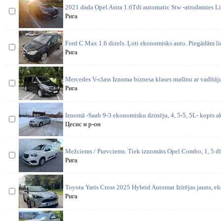
2021 dada Opel Astra 1.6Tdi automatic Stw -atrodamies Lid
Рига
Ford C Max 1.6 dizels. Ļoti ekonomisks auto. Piegādām li
Рига
Mercedes V-class Iznoma biznesa klases mašīnu ar vadītāju
Рига
Iznomā -Saab 9-3 ekonomisku dzinēju, 4, 5-5, 5L- kopts ak
Цесис и р-он
Mežciems / Purvciems. Tiek iznomāts Opel Combo, 1, 5 dīz
Рига
Toyota Yaris Cross 2025 Hybrid Automat Izīrējas jauns, ek
Рига