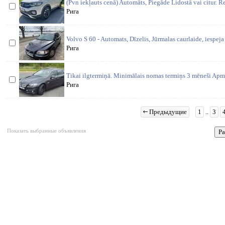
(Pvn iekļauts cenā) Automāts, Piegāde Lidostā vai citur. R
Рига
Volvo S 60 - Automats, Dīzelis, Jūrmalas caurlaide, iespeja
Рига
Tikai ilgtermiņā. Minimālais nomas termiņs 3 mēneši Apm
Рига
Предыдущие
1
..
3
Показать выбранные объявления