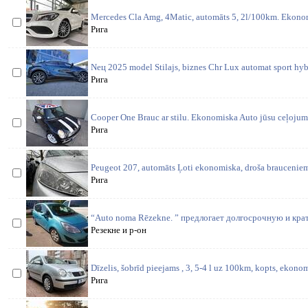
Mercedes Cla Amg, 4Matic, automāts 5, 2l/100km. Ekonomi
Рига
Neц 2025 model Stilajs, biznes Chr Lux automat sport hy
Рига
Cooper One Brauc ar stilu. Ekonomiska Auto jūsu ceļojum
Рига
Peugeot 207, automāts Ļoti ekonomiska, droša brauceniem 
Рига
“Auto noma Rēzekne. ” предлогает долгосрочную и кра
Резекне и р-он
Dīzelis, šobrīd pieejams , 3, 5-4 l uz 100km, kopts, ekonom
Рига