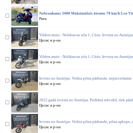
Nobraukums 3400 Maksimālais ātrums 70 km/h Leo Vinc
Рига
Vilders moto - Noliktavas iela 1, Cēsis. Ievesta no Austrijas
Цесис и р-он
Vilders moto - Noliktavas iela 1, Cēsis. Ievesta no Austrij
Цесис и р-он
Ievests no Austrijas. Veikta pilna pārbaude, nepieciešamie
Цесис и р-он
2022.gadā ievesta no Austrijas. Perfektā stāvoklī, tiek pārd
Цесис и р-он
Ievests no Austrijas. Veikta pilna pārbaude, pilna apkope, 
Цесис и р-он