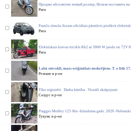
Продаю абсолютно новый роллер, Нельзя поставить на у
Рига
Franču zīmola Aixam oficiālais pārstāvis piedāvā elektri
Рига
Elektriskais kravas tricikls Kb2 ar 3900 W jaudu un 72V
Рига
Labā stāvoklī, mazs oriģinālais noskrējiens. T. o līdz 17
Резекне и р-он
Tīko reģistrēti . Darba kārtība . Vizuāli skrāpejumi
Салдус и р-он
Piaggio Medley 125 Abs -Izlaiduma gads: 2020 -Nobrauk
Тукумс и р-он