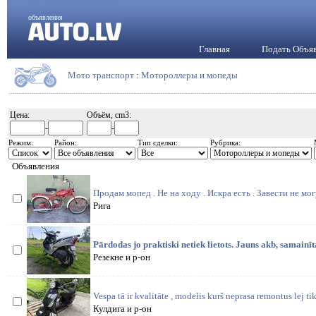
объявления
Главная
Подать Объя
Мото транспорт
:
Мотороллеры и мопеды
Цена:
Объём, cm3:
-
-
Режим:
Район:
Тип сделки:
Рубрика:
Объявления
Продам мопед . Не на ходу . Искра есть . Завести не мо
Рига
Pārdodas jo praktiski netiek lietots. Jauns akb, samainīta
Резекне и р-он
Vespa tā ir kvalitāte , modelis kurš neprasa remontus lej t
Кулдига и р-он