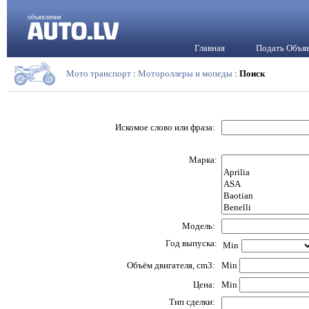
объявления
Главная
Подать Объя
Мото транспорт
:
Мотороллеры и мопеды
:
Поиск
Искомое слово или фраза:
Марка:
Модель:
Год выпуска:
Min
Объём двигателя, cm3:
Min
Цена:
Min
Тип сделки: