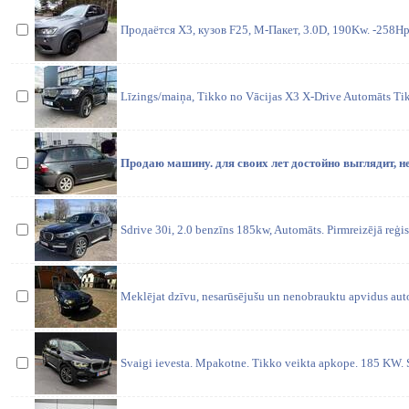
Продаётся Х3, кузов F25, M-Пакет, 3.0D, 190Kw. -258H
Līzings/maiņa, Tikko no Vācijas X3 X-Drive Automāts Tikk
Продаю машину. для своих лет достойно выглядит, не 
Sdrive 30i, 2.0 benzīns 185kw, Automāts. Pirmreizējā reģis
Meklējat dzīvu, nesarūsējušu un nenobrauktu apvidus aut
Svaigi ievesta. Mpakotne. Tikko veikta apkope. 185 KW. S