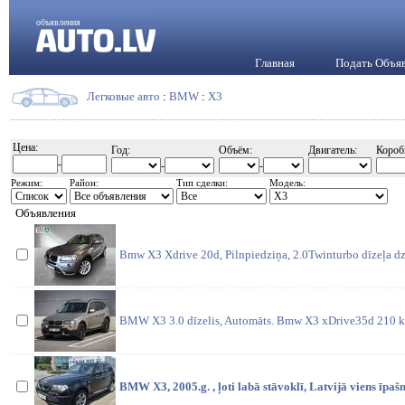
объявления
Главная
Подать Объя
Легковые авто
:
BMW
:
X3
Цена:
Год:
Объём:
Двигатель:
Короб
-
-
-
Режим:
Район:
Тип сделки:
Модель:
Объявления
Bmw X3 Xdrive 20d, Pilnpiedziņa, 2.0Twinturbo dīzeļa dz
BMW X3 3.0 dīzelis, Automāts. Bmw X3 xDrive35d 210 k
BMW X3, 2005.g. , ļoti labā stāvoklī, Latvijā viens īpašn