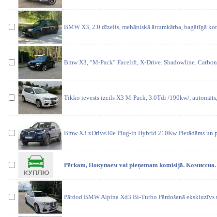
BMW X3, 2.0 dīzelis, mehāniskā ātrumkārba, bagātīgā komp
Bmw X3, “M-Pack” Facelift, X-Drive. Shadowline. Carbon
Tikko ievests izcils X3 M-Pack, 3.0Tdi /190kw/, automāts, 
Bmw X3 xDrive30e Plug-in Hybrid 210Kw Pierādāms un p
Pērkam, Покупаем vai pieņemam komisijā. Kомиссиa
Pārdod BMW Alpina Xd3 Bi-Turbo Pārdošanā ekskluzīvs u