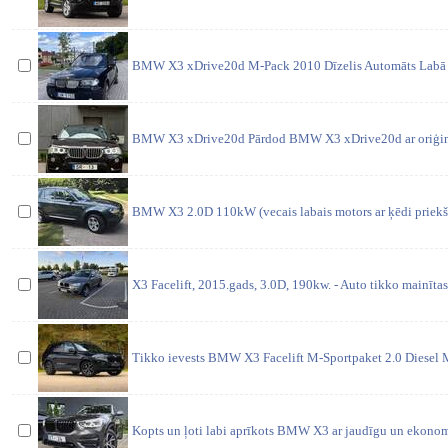
BMW X3 xDrive20d M-Pack 2010 Dīzelis Automāts Labā t
BMW X3 xDrive20d Pārdod BMW X3 xDrive20d ar oriģinā
BMW X3 2.0D 110kW (vecais labais motors ar ķēdi priekš
X3 Facelift, 2015.gads, 3.0D, 190kw. - Auto tikko mainītas
Tikko ievests BMW X3 Facelift M-Sportpaket 2.0 Diesel 
Kopts un ļoti labi aprīkots BMW X3 ar jaudīgu un ekonomi