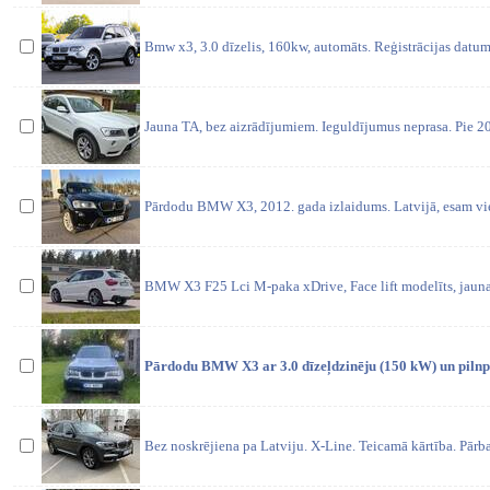
Bmw x3, 3.0 dīzelis, 160kw, automāts. Reģistrācijas datum
Jauna TA, bez aizrādījumiem. Ieguldījumus neprasa. Pie 
Pārdodu BMW X3, 2012. gada izlaidums. Latvijā, esam vie
BMW X3 F25 Lci M-paka xDrive, Face lift modelīts, jauna
Pārdodu BMW X3 ar 3.0 dīzeļdzinēju (150 kW) un pilnpie
Bez noskrējiena pa Latviju. X-Line. Teicamā kārtība. Pā