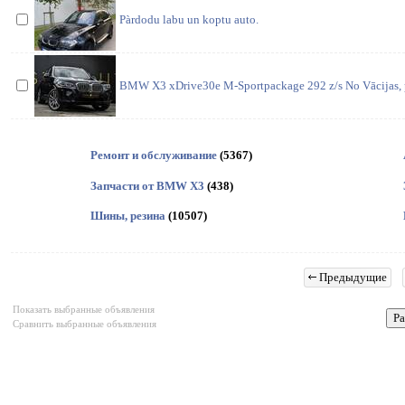
Pàrdodu labu un koptu auto.
BMW X3 xDrive30e M-Sportpackage 292 z/s No Vācijas, p
Ремонт и обслуживание
(5367)
Запчасти от BMW X3
(438)
Шины, резина
(10507)
Предыдущие
Показать выбранные объявления
Сравнить выбранные объявления