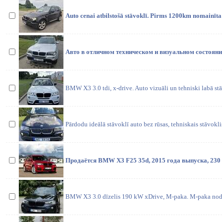
Auto cenai atbilstošā stāvoklī. Pirms 1200km nomainīt
Авто в отличном техническом и визуальном состоян
BMW X3 3.0 tdi, x-drive. Auto vizuāli un tehniski labā st
Pārdodu ideālā stāvoklī auto bez rūsas, tehniskais stāvokli
Продаётся BMW X3 F25 35d, 2015 года выпуска, 230
BMW X3 3.0 dīzelis 190 kW xDrive, M-paka. M-paka nodr