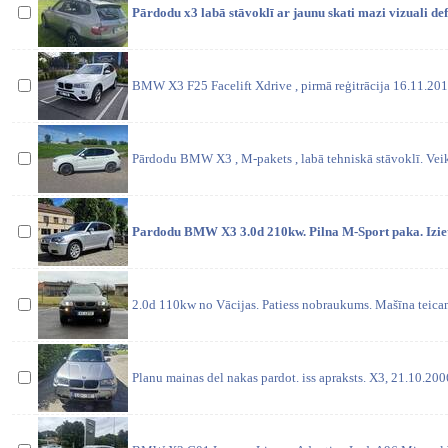
Pārdodu x3 labā stāvoklī ar jaunu skati mazi vizuali de
BMW X3 F25 Facelift Xdrive , pirmā reģitrācija 16.11.2016,
Pārdodu BMW X3 , M-pakets , labā tehniskā stāvoklī. Veik
Pardodu BMW X3 3.0d 210kw. Pilna M-Sport paka. Iziet
2.0d 110kw no Vācijas. Patiess nobraukums. Mašīna teicam
Planu mainas del nakas pardot. iss apraksts. X3, 21.10.20