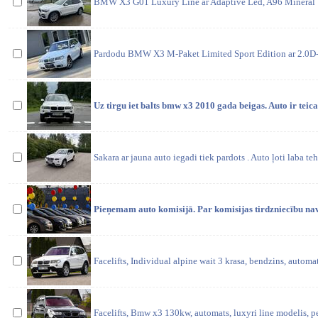
BMW X3 G01 Luxury Line ar Adaptive Led, A96 Mineral Wh
Pardodu BMW X3 M-Paket Limited Sport Edition ar 2.0D
Uz tirgu iet balts bmw x3 2010 gada beigas. Auto ir teic
Sakara ar jauna auto iegadi tiek pardots . Auto ļoti laba teh
Pieņemam auto komisijā. Par komisijas tirdzniecību na
Facelifts, Individual alpine wait 3 krasa, bendzins, automat
Facelifts, Bmw x3 130kw, automats, luxyri line modelis, pe