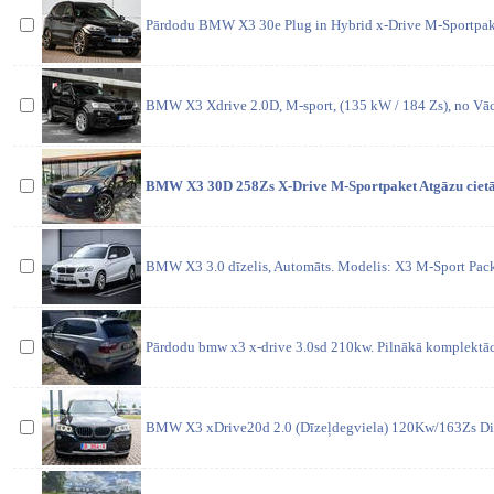
Pārdodu BMW X3 30e Plug in Hybrid x-Drive M-Sportpaket
BMW X3 Xdrive 2.0D, M-sport, (135 kW / 184 Zs), no Vāci
BMW X3 30D 258Zs X-Drive M-Sportpaket Atgāzu cietās 
BMW X3 3.0 dīzelis, Automāts. Modelis: X3 M-Sport Pack
Pārdodu bmw x3 x-drive 3.0sd 210kw. Pilnākā komplektācij
BMW X3 xDrive20d 2.0 (Dīzeļdegviela) 120Kw/163Zs Diva