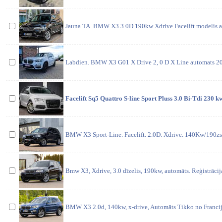
Jauna TA. BMW X3 3.0D 190kw Xdrive Facelift modelis au
Labdien. BMW X3 G01 X Drive 2, 0 D X Line automats 20
Facelift Sq5 Quattro S-line Sport Pluss 3.0 Bi-Tdi 230 
BMW X3 Sport-Line. Facelift. 2.0D. Xdrive. 140Kw/190zs.
Bmw X3, Xdrive, 3.0 dīzelis, 190kw, automāts. Reģistrāci
BMW X3 2.0d, 140kw, x-drive, Automāts Tikko no Franci