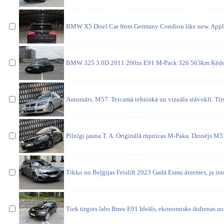
BMW X5 Disel Car from Germany Condion like new. Appl
BMW 325 3.0D 2011 200zs E91 M-Pack 326 563km Ķēdes
Automāts. M57. Teicamā tehniskā un vizuāla stāvoklī. Tīrs
Pilnīgi jauna T. A. Oriģinālā rūpnīcas M-Paka. Dzinējs M
Tikko no Beļģijas Feislift 2023 Gadā Esmu ārzemes, ja inte
Tiek tirgots labs Bmw E91 Ideāls, ekonomisks ikdienas au