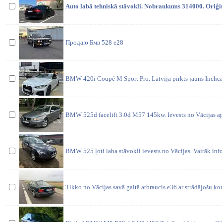
Auto labā tehniskā stāvokli. Nobraukums 314000. Oriģi
Продаю Бмв 528 е28
BMW 420i Coupé M Sport Pro. Latvijā pirkts jauns Inc
BMW 525d facelift 3.0d M57 145kw. Ievests no Vācijas ap
BMW 525 ļoti laba stāvokli ievests no Vācijas. Vairāk info
Tikko no Vācijas savā gaitā atbraucis e36 ar strādājošu ko