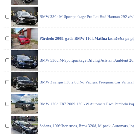
BMW 330e M-Sportpackage Pro Lci Hud Harman 292 z/s No
Pārdodu 2009. gada BMW 116i. Mašīna izsmērēta pa pļ
BMW 530d M-Sportpackage Driving Asistant Ambient 265 
BMW 3 sērijas F30 2.0d No Vācijas. Pieejama Car Vertical 
BMW 120d E87 2009 130 kW Automāts Rwd Pārdodu koptu
Sedans, 100%bez rūsas, Bmw 320d, M-pack, Automāts, logic