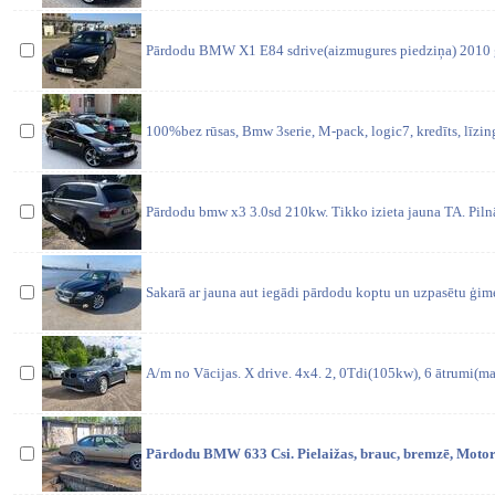
Pārdodu BMW X1 E84 sdrive(aizmugures piedziņa) 2010 g
100%bez rūsas, Bmw 3serie, M-pack, logic7, kredīts, līzin
Pārdodu bmw x3 3.0sd 210kw. Tikko izieta jauna TA. Piln
Sakarā ar jauna aut iegādi pārdodu koptu un uzpasētu ģim
A/m no Vācijas. X drive. 4x4. 2, 0Tdi(105kw), 6 ātrumi(ma
Pārdodu BMW 633 Csi. Pielaižas, brauc, bremzē, Moto