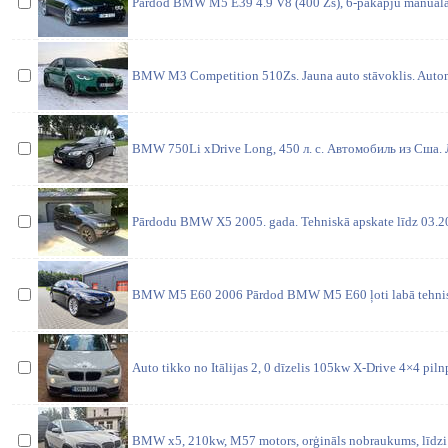
Pārdod BMW M5 E39 4.9 V8 (400 Zs), 6-pakāpju manuālā
BMW M3 Competition 510Zs. Jauna auto stāvoklis. Autom
BMW 750Li xDrive Long, 450 л. с. Автомобиль из Сша.
Pārdodu BMW X5 2005. gada. Tehniskā apskate līdz 03.20
BMW M5 E60 2006 Pārdod BMW M5 E60 ļoti labā tehniskā
Auto tikko no Itālijas 2, 0 dīzelis 105kw X-Drive 4×4 pilnp
BMW x5, 210kw, M57 motors, orģināls nobraukums, līdzi 