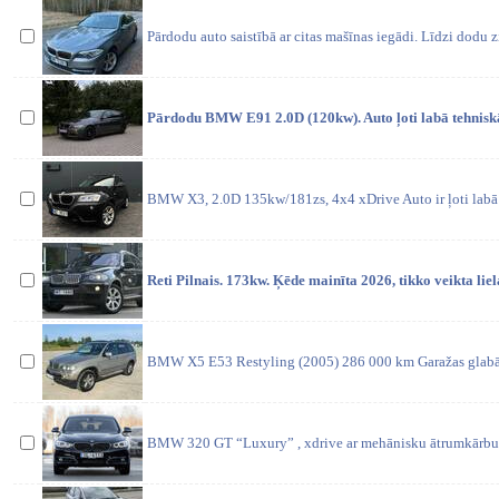
Pārdodu auto saistībā ar citas mašīnas iegādi. Līdzi dodu z
Pārdodu BMW E91 2.0D (120kw). Auto ļoti labā tehniskā
BMW X3, 2.0D 135kw/181zs, 4x4 xDrive Auto ir ļoti labā t
Reti Pilnais. 173kw. Ķēde mainīta 2026, tikko veikta lie
BMW X5 E53 Restyling (2005) 286 000 km Garažas glabā
BMW 320 GT “Luxury” , xdrive ar mehānisku ātrumkārbu. 