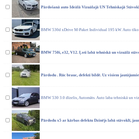
Pārdošanā auto Ideālā Vizuālajā UN Tehniskajā Stāvoklī.
BMW 530d xDrive M-Paket Individual 195 kW. Auto tīko 
BMW 750i, e32, V12. Ļoti labā tehniskā un vizuālā stāv
Pārdodu . Rūc brauc, defekti bildē. Uz visiem jautājumie
BMW 530 3.0 dīzelis, Automāts. Auto laba tehniskā un viz
Pārdodu x5 ar kārbas defektu Dzinējs labā stāvoklī, jau