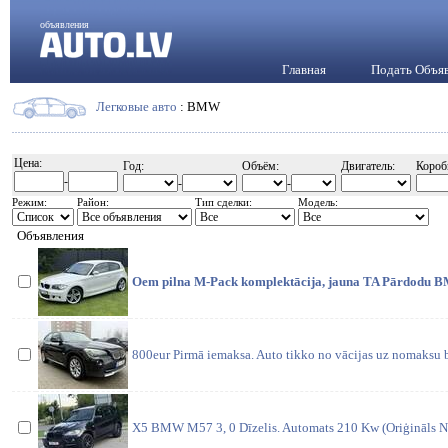
объявления
Главная
Подать Объя
Легковые авто
: BMW
Цена:
Год:
Объём:
Двигатель:
Короб
-
-
-
Режим:
Район:
Тип сделки:
Модель:
Объявления
Oem pilna M-Pack komplektācija, jauna TA Pārdodu BM
800eur Pirmā iemaksa. Auto tikko no vācijas uz nomaksu 
X5 BMW M57 3, 0 Dīzelis. Automats 210 Kw (Oriģināls 