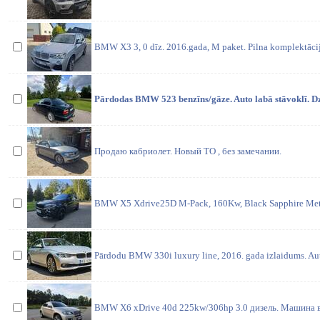
BMW X3 3, 0 dīz. 2016.gada, M paket. Pilna komplektācija
Pārdodas BMW 523 benzīns/gāze. Auto labā stāvoklī. D
Продаю кабриолет. Новый ТО , без замечании.
BMW X5 Xdrive25D M-Pack, 160Kw, Black Sapphire Meta
Pārdodu BMW 330i luxury line, 2016. gada izlaidums. Auto
BMW X6 xDrive 40d 225kw/306hp 3.0 дизель. Машина 