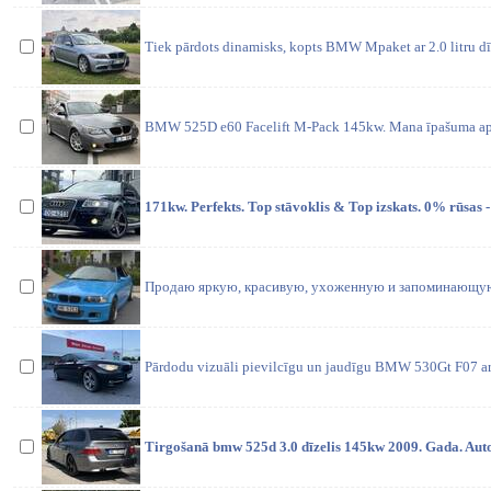
Tiek pārdots dinamisks, kopts BMW Mpaket ar 2.0 litru d
BMW 525D e60 Facelift M-Pack 145kw. Mana īpašuma ap 
171kw. Perfekts. Top stāvoklis & Top izskats. 0% rūsas -
Продаю яркую, красивую, ухоженную и запоминающуюс
Pārdodu vizuāli pievilcīgu un jaudīgu BMW 530Gt F07 ar
Tirgošanā bmw 525d 3.0 dīzelis 145kw 2009. Gada. Auto 