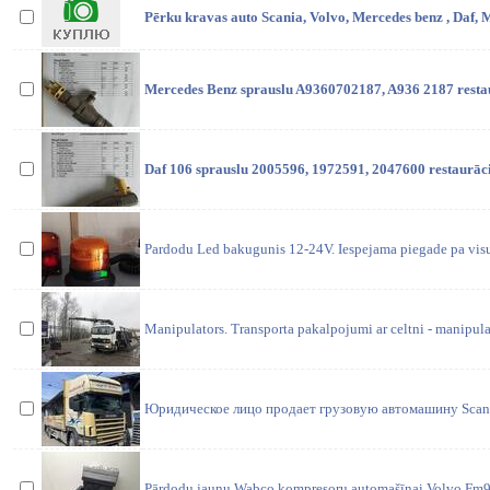
Pērku kravas auto Scania, Volvo, Mercedes benz , Daf, 
Mercedes Benz sprauslu A9360702187, A936 2187 restau
Daf 106 sprauslu 2005596, 1972591, 2047600 restaurāci
Pardodu Led bakugunis 12-24V. Iespejama piegade pa visu 
Manipulators. Transporta pakalpojumi ar celtni - manipula
Юридическое лицо продает грузовую автомашину Scani
Pārdodu jaunu Wabco kompresoru automašīnai Volvo Fm9