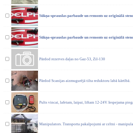
Sūkņa-sprauslas parbaude un remonts uz originālā sten
Sūkņa-sprauslas parbaude un remonts uz originālā sten
Pārdod rezerves daļas no Gaz-53, Zil-130
Pārdod Scanijas aizmugurējā tilta reduktoru labā kārtībā.
Pults vincai, lafetam, laipai, liftam 12-24V. Iespejama pie
Manipulators. Transporta pakalpojumi ar celtni - manipula