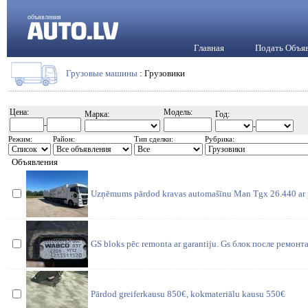
объявления
Главная
Подать Объя
Грузовые машины
: Грузовики
Цена:
Модель:
Марка:
Год:
-
-
Режим:
Район:
Тип сделки:
Рубрика:
Объявления
Uzņēmums pārdod kravas automašīnu Man Tgx 26.440 ar pi
GS bloks pēc remonta ar garantiju. Gs блок после ремонта
Pārdod greiferkausu 850€, kokmateriālu kausu 550€