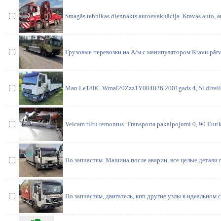
Smagās tehnikas diennakts autoevakuācija. Kravas auto, a
Грузовые перевозки на А/м с манипулятором Kravu pārv
Man Le180C Wmal20Zzz1Y084026 2001gads 4, 5l dizelis 7
Veicam tiltu remontus. Transporta pakalpojumi 0, 90 Eur/km
По запчастям. Машина после аварии, все целые детали
По запчастям, двигатель, кпп другие узлы в идеальном