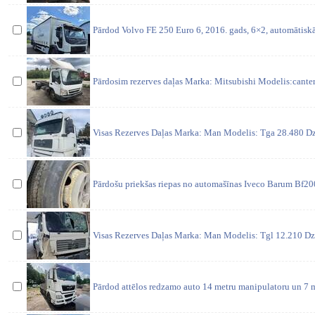
Pārdod Volvo FE 250 Euro 6, 2016. gads, 6×2, automātiskā
Pārdosim rezerves daļas Marka: Mitsubishi Modelis:canter 
Visas Rezerves Daļas Marka: Man Modelis: Tga 28.480 D
Pārdošu priekšas riepas no automašīnas Iveco Barum Bf2
Visas Rezerves Daļas Marka: Man Modelis: Tgl 12.210 Dz
Pārdod attēlos redzamo auto 14 metru manipulatoru un 7