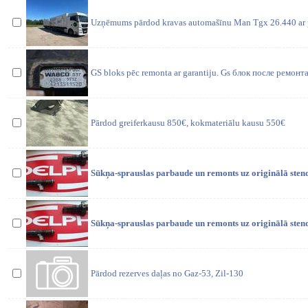
Uzņēmums pārdod kravas automašīnu Man Tgx 26.440 ar pi
GS bloks pēc remonta ar garantiju. Gs блок после ремонта
Pārdod greiferkausu 850€, kokmateriālu kausu 550€
Sūkņa-sprauslas parbaude un remonts uz originālā sten
Sūkņa-sprauslas parbaude un remonts uz originālā sten
Pārdod rezerves daļas no Gaz-53, Zil-130