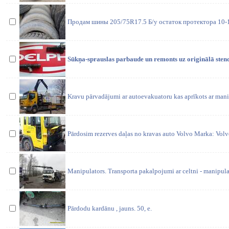
Продам шины 205/75R17.5 Б/у остаток протектора 10
Sūkņa-sprauslas parbaude un remonts uz originālā sten
Kravu pārvadājumi ar autoevakuatoru kas aprīkots ar manip
Pārdosim rezerves daļas no kravas auto Volvo Marka: Volv
Manipulators. Transporta pakalpojumi ar celtni - manipula
Pārdodu kardānu , jauns. 50, e.