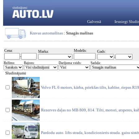
sludinājumi
Galvenā
Iesniegt Slud
Kravas automašīnas
: Smagās mašīnas
Cena:
Modelis:
Marka:
Gads:
-
-
Režīms:
Rajons:
Darījuma veids:
Sadaļa:
Sludinājumi
Volvo FL 6 motors, kārba, priekšas tilts, kabīne, riepas R1
Rezerves daļas no MB 809, 814. Tilti, motori, atsperes, kab
Pardodu auto. lifts strada, kondicionieris strada. gaiss sist