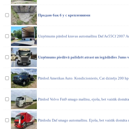
Продаю бак б у с креплениями
Uzņēmums pārdod kravas automašīnu Daf Ae55Cf 2007 Aut
Uzņēmums piedāvā palidzēt atrast un iegādādies Jums 
Pārdod Amerikas Auto. Kondicionieris, Cat dzinējs 200 hp
Pārdod Volvo Fm9 smago mašīnu, ejoša, bet vairāk domāt
Pārdodu Daf smago automašīnu. Ejoša, bet vairāk domāta 