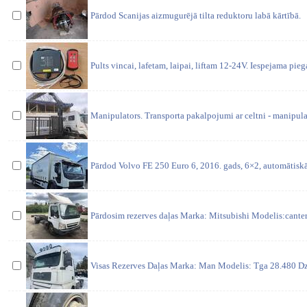
Pārdod Scanijas aizmugurējā tilta reduktoru labā kārtībā.
Pults vincai, lafetam, laipai, liftam 12-24V. Iespejama pie
Manipulators. Transporta pakalpojumi ar celtni - manipula
Pārdod Volvo FE 250 Euro 6, 2016. gads, 6×2, automātiskā
Pārdosim rezerves daļas Marka: Mitsubishi Modelis:canter 
Visas Rezerves Daļas Marka: Man Modelis: Tga 28.480 D