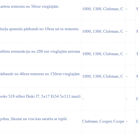
tarteru remontu no 50eur vieglajām
1000, 1300, Clubman, C
-
S
īzeļa sprauslu pārbaudi no 10eur un to remontu
1000, 1300, Clubman, C
-
S
urbīnu restaurāciju no 200 eur vieglajām automa
1000, 1300, Clubman, C
-
T
pārbaude no 40eur remontu no 150eur vieglajām
1000, 1300, Clubman, C
-
poke 519 silber Diski J7, 5x17 Et54 5x112 mazli
-
-
D
gofras, līkumi un viss kas saistīts ar izplū
Clubman, Cooper, Coope
-
I