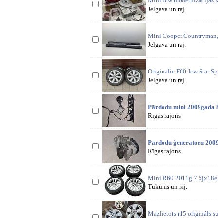
Mini Jcw modernizācijas 
Jelgava un raj.
Modeļie
Mini Cooper Countryman,
Jelgava un raj.
Originalie F60 Jcw Star Sp
Jelgava un raj.
Pārdodu mini 2009gada 88
Rīgas rajons
kondic. ko
Pārdodu ģenerātoru 2009
Rīgas rajons
Mini R60 2011g 7.5jx18e
Tukums un raj.
Mazlietots r15 oriģináls s