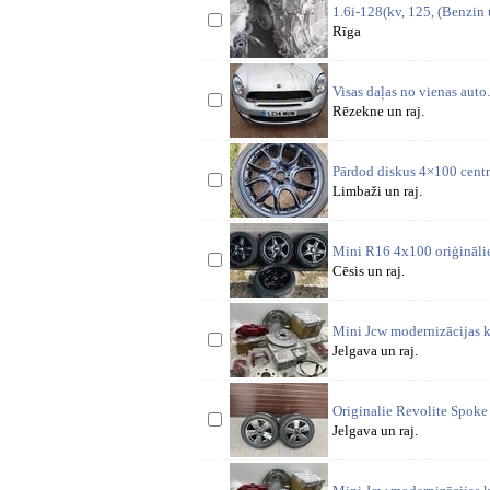
1.6i-128(kv, 125, (Benzin 
Rīga
Visas daļas no vienas auto.
Rēzekne un raj.
Pārdod diskus 4×100 cent
Limbaži un raj.
Ce
Mini R16 4x100 oriģinālie 
Cēsis un raj.
Mini Jcw modernizācijas 
Jelgava un raj.
Modeļie
Originalie Revolite Spoke
Jelgava un raj.