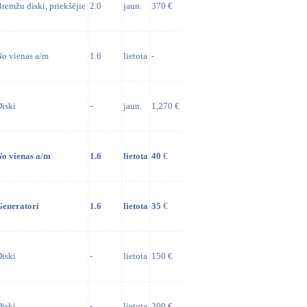
remžu diski, priekšējie
2.0
jaun.
370 €
o vienas a/m
1.6
lietota
-
iski
-
jaun.
1,270 €
No vienas a/m
1.6
lietota
40
€
Ģeneratori
1.6
lietota
35
€
iski
-
lietota
150 €
iski
-
lietota
200 €