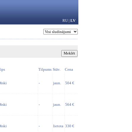
RU
|
LV
ips
Tilpums
Stāv.
Cena
iski
-
jaun.
504 €
iski
-
jaun.
564 €
iski
-
lietota
330 €