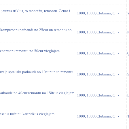
ā jaunus stiklus, to montāžu, remontu. Cenas i
1000, 1300, Clubman, C
-
V
 kompresoru pārbaudi no 25eur un remontu no
1000, 1300, Clubman, C
-
K
eneratoru remontu no 50eur vieglajām
1000, 1300, Clubman, C
-
Ģ
īzeļa sprauslu pārbaudi no 10eur un to remontu
1000, 1300, Clubman, C
-
S
pārbaude no 40eur remontu no 150eur vieglajām
1000, 1300, Clubman, C
-
D
sētus turbīnu kārtridžus vieglajām
1000, 1300, Clubman, C
-
T