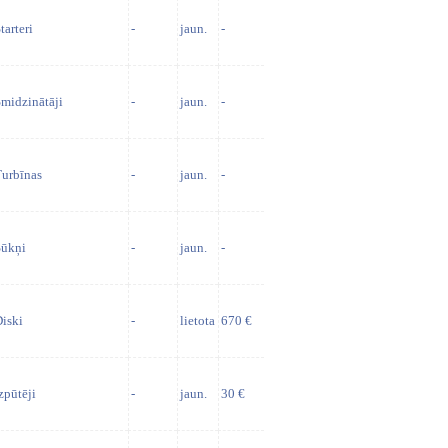
tarteri
-
jaun.
-
midzinātāji
-
jaun.
-
urbīnas
-
jaun.
-
Sūkņi
-
jaun.
-
iski
-
lietota
670 €
zpūtēji
-
jaun.
30 €