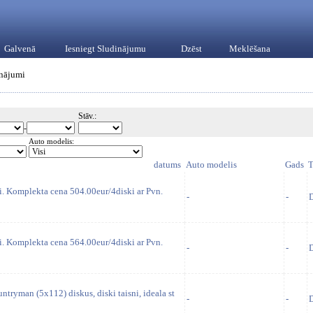
Galvenā
Iesniegt Sludinājumu
Dzēst
Meklēšana
inājumi
Stāv.:
-
Auto modelis:
datums
Auto modelis
Gads
T
ki. Komplekta cena 504.00eur/4diski ar Pvn.
-
-
D
ki. Komplekta cena 564.00eur/4diski ar Pvn.
-
-
D
tryman (5x112) diskus, diski taisni, ideala st
-
-
D