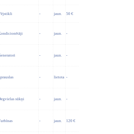
ējstikli
-
jaun.
50 €
ondicionētāji
-
jaun.
-
eneratori
-
jaun.
-
prauslas
-
lietota
-
egvielas sūkņi
-
jaun.
-
urbīnas
-
jaun.
120 €