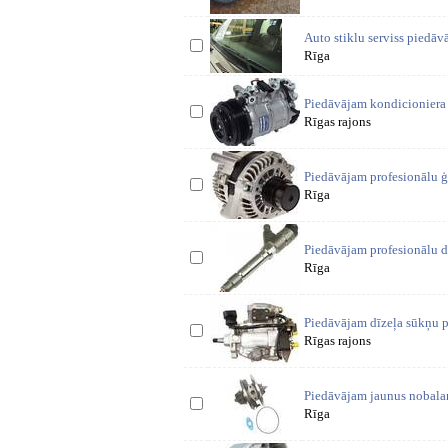
Auto stiklu serviss piedāv
Rīga
Piedāvājam kondicioniera
Rīgas rajons
60eu
Piedāvājam profesionālu ģ
Rīga
automašīnā
Piedāvājam profesionālu d
Rīga
Piedāvājam dīzeļa sūkņu 
Rīgas rajons
au
Piedāvājam jaunus nobalan
Rīga
automašīnām,