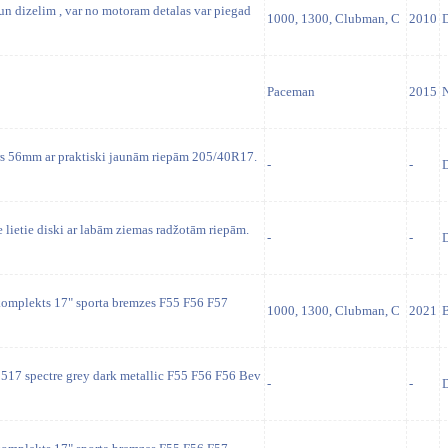
un dizelim , var no motoram detalas var piegad
1000, 1300, Clubman, C
2010
D
Paceman
2015
N
rs 56mm ar praktiski jaunām riepām 205/40R17.
-
-
D
lietie diski ar labām ziemas radžotām riepām.
-
-
D
komplekts 17" sporta bremzes F55 F56 F57
1000, 1300, Clubman, C
2021
B
 517 spectre grey dark metallic F55 F56 F56 Bev
-
-
D