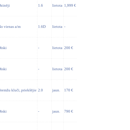
zinēji
1.6
lietota
1,999 €
o vienas a/m
1.6D
lietota
-
iski
-
lietota
200 €
iski
-
lietota
200 €
remžu kluči, priekšējie
2.0
jaun.
170 €
iski
-
jaun.
790 €