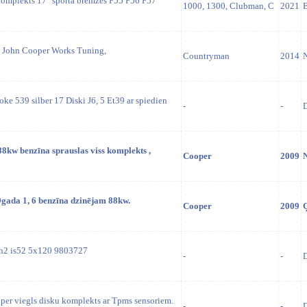
komplekts 17" sporta bremzes F55 F56 F57
1000, 1300, Clubman, C
2021
B
 John Cooper Works Tuning,
Countryman
2014
N
oke 539 silber 17 Diski J6, 5 Et39 ar spiedien
-
-
D
kw benzīna sprauslas viss komplekts ,
Cooper
2009
gada 1, 6 benzīna dzinējam 88kw.
Cooper
2009
h2 is52 5x120 9803727
-
-
D
uper viegls disku komplekts ar Tpms sensoriem.
-
-
D