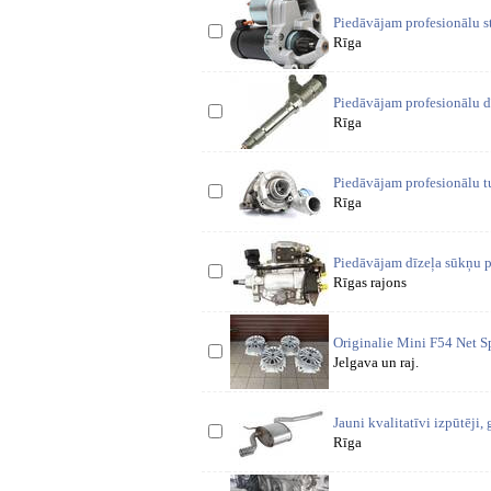
Piedāvājam profesionālu s
Rīga
automašīnām,
Piedāvājam profesionālu d
Rīga
Piedāvājam profesionālu t
Rīga
Piedāvājam dīzeļa sūkņu 
Rīgas rajons
au
Originalie Mini F54 Net S
Jelgava un raj.
Jauni kvalitatīvi izpūtēji, 
Rīga