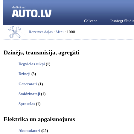
sludinājumi
Galvenā
Iesniegt Slud
Rezerves daļas
:
Mini
: 1000
Dzinējs, transmisija, agregāti
Degvielas sūkņi
(1)
Dzinēji
(3)
Ģeneratori
(1)
Smidzinātāji
(1)
Sprauslas
(1)
Elektrika un apgaismojums
Akumulatori
(95)