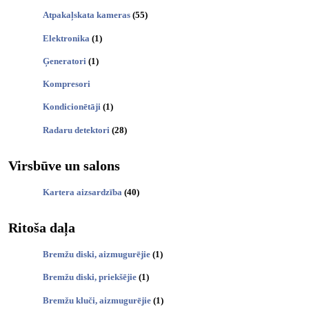
Atpakaļskata kameras
(55)
Elektronika
(1)
Ģeneratori
(1)
Kompresori
Kondicionētāji
(1)
Radaru detektori
(28)
Virsbūve un salons
Kartera aizsardzība
(40)
Ritoša daļa
Bremžu diski, aizmugurējie
(1)
Bremžu diski, priekšējie
(1)
Bremžu kluči, aizmugurējie
(1)