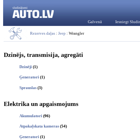
sludinājumi
Galvenā
Iesniegt Slud
Rezerves daļas
:
Jeep
: Wrangler
Dzinējs, transmisija, agregāti
Dzinēji
(1)
Ģeneratori
(1)
Sprauslas
(3)
Elektrika un apgaismojums
Akumulatori
(96)
Atpakaļskata kameras
(54)
Ģeneratori
(1)