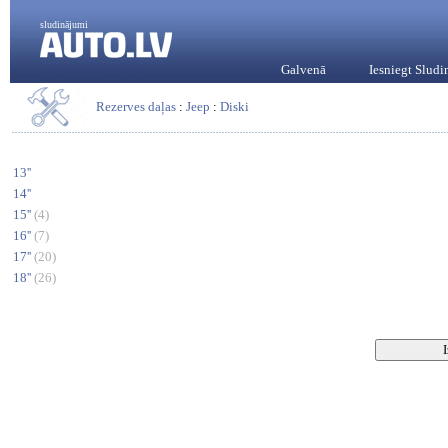
sludinājumi
Galvenā
Iesniegt Slud
Rezerves daļas
:
Jeep
:
Diski
13''
14''
15''
(4)
16''
(7)
17''
(20)
18''
(26)