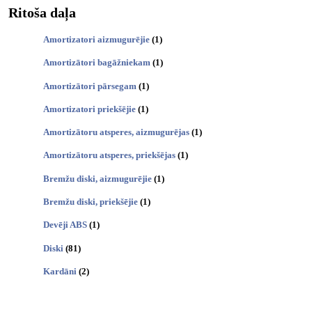
Ritoša daļa
Amortizatori aizmugurējie
(1)
Amortizātori bagāžniekam
(1)
Amortizātori pārsegam
(1)
Amortizatori priekšējie
(1)
Amortizātoru atsperes, aizmugurējas
(1)
Amortizātoru atsperes, priekšējas
(1)
Bremžu diski, aizmugurējie
(1)
Bremžu diski, priekšējie
(1)
Devēji ABS
(1)
Diski
(81)
Kardāni
(2)