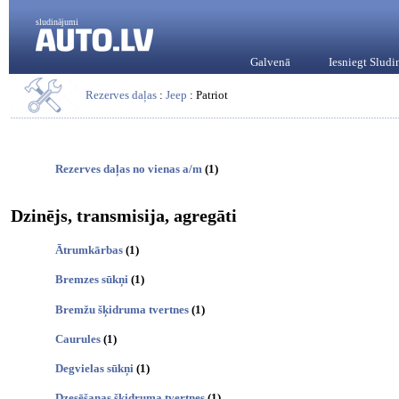
sludinājumi
Galvenā
Iesniegt Slud
Rezerves daļas
:
Jeep
: Patriot
Rezerves daļas no vienas a/m
(1)
Dzinējs, transmisija, agregāti
Ātrumkārbas
(1)
Bremzes sūkņi
(1)
Bremžu šķidruma tvertnes
(1)
Caurules
(1)
Degvielas sūkņi
(1)
Dzesēšanas šķidruma tvertnes
(1)