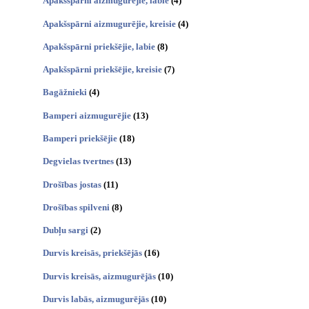
Apakšspārni aizmugurējie, labie
(4)
Apakšspārni aizmugurējie, kreisie
(4)
Apakšspārni priekšējie, labie
(8)
Apakšspārni priekšējie, kreisie
(7)
Bagāžnieki
(4)
Bamperi aizmugurējie
(13)
Bamperi priekšējie
(18)
Degvielas tvertnes
(13)
Drošības jostas
(11)
Drošības spilveni
(8)
Dubļu sargi
(2)
Durvis kreisās, priekšējās
(16)
Durvis kreisās, aizmugurējās
(10)
Durvis labās, aizmugurējās
(10)