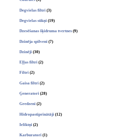
Degvielas filtri
(3)
Degvielas sūkņi
(19)
Dzesēšanas šķidruma tvertnes
(9)
Dzinēja spilveni
(7)
Dzinēji
(30)
Eļļas filtri
(2)
Filtri
(2)
Gaisa filtri
(2)
Ģeneratori
(28)
Gredzeni
(2)
Hidropastiprinātāji
(12)
Ieliktņi
(2)
Karburatori
(1)