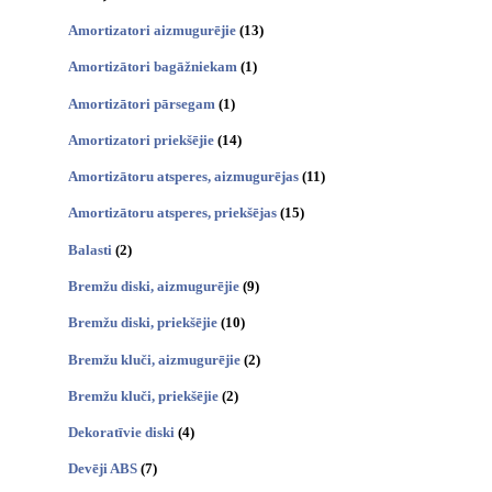
Amortizatori aizmugurējie
(13)
Amortizātori bagāžniekam
(1)
Amortizātori pārsegam
(1)
Amortizatori priekšējie
(14)
Amortizātoru atsperes, aizmugurējas
(11)
Amortizātoru atsperes, priekšējas
(15)
Balasti
(2)
Bremžu diski, aizmugurējie
(9)
Bremžu diski, priekšējie
(10)
Bremžu kluči, aizmugurējie
(2)
Bremžu kluči, priekšējie
(2)
Dekoratīvie diski
(4)
Devēji ABS
(7)