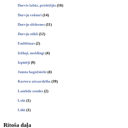
Durvis labās, priekšējās
(16)
Durvju rokturi
(14)
Durvju slēdzenes
(11)
Durvju stikli
(12)
Emblēmas
(2)
Ielikņi, moldingi
(4)
Izpūtēji
(9)
Jumta bagāžnieki
(4)
Kartera aizsardzība
(39)
Lambda zondes
(2)
Loki
(1)
Lūki
(1)
Ritoša daļa