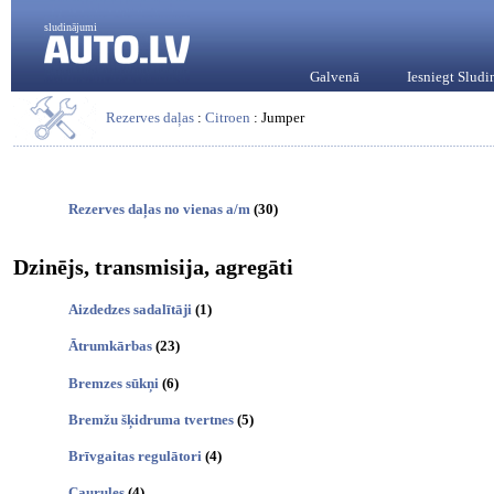
sludinājumi
Galvenā
Iesniegt Slud
Rezerves daļas
:
Citroen
: Jumper
Rezerves daļas no vienas a/m
(30)
Dzinējs, transmisija, agregāti
Aizdedzes sadalītāji
(1)
Ātrumkārbas
(23)
Bremzes sūkņi
(6)
Bremžu šķidruma tvertnes
(5)
Brīvgaitas regulātori
(4)
Caurules
(4)