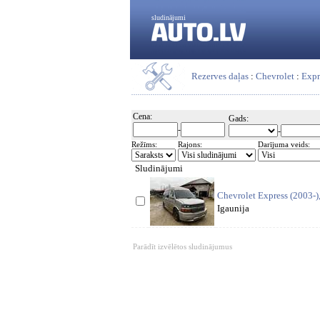
sludinājumi
Rezerves daļas
:
Chevrolet
:
Expr
Cena:
Gads:
-
-
Režīms:
Rajons:
Darījuma veids:
Sludinājumi
Chevrolet Express (2003-
Igaunija
Parādīt izvēlētos sludinājumus