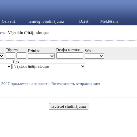
Galvenā
Iesniegt Sludinājumu
Dzēst
Meklēšana
ess
: Vējstiklu tīrītāji, slotiņas
Tilpums:
Detaļas numurs:
Dzinējs:
Stāv.:
-
Tips:
), 2007 продается на запчасти. Возможность отправки запч