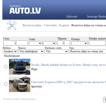
sludinājumi
Galvenā
Iesniegt Slud
Rezerves daļas
:
Chevrolet
:
Express
: Rezerves daļas no vienas 
Cena:
Tilpums:
Detaļas numurs
Gads:
Dzinējs:
-
-
-
Režīms:
Rajons:
Darījuma veids:
Tips:
Sludinājumi
Sveiki. Daudz dažādu detaļu no šī auto. Detaļu cena, un to 
Rīga
Chevrolet Express (2003-), 2007 продается на запчасти
Igaunija
Parādīt izvēlētos sludinājumus