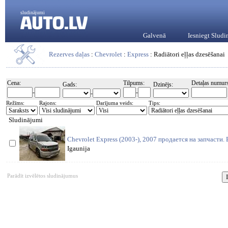
sludinājumi
Galvenā
Iesniegt Slud
Rezerves daļas
:
Chevrolet
:
Express
: Radiātori eļļas dzesēšanai
Cena:
Tilpums:
Detaļas numurs
Gads:
Dzinējs:
-
-
-
Režīms:
Rajons:
Darījuma veids:
Tips:
Sludinājumi
Chevrolet Express (2003-), 2007 продается на запчасти
Igaunija
Parādīt izvēlētos sludinājumus