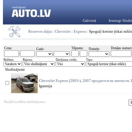
sludinājumi
Galvenā
Iesniegt Slud
Rezerves daļas
:
Chevrolet
:
Express
: Spoguļi kreisie (tikai stikls
Cena:
Tilpums:
Detaļas numurs
Gads:
Dzinējs:
-
-
-
Režīms:
Rajons:
Darījuma veids:
Tips:
Sludinājumi
Chevrolet Express (2003-), 2007 продается на запчасти
Igaunija
Parādīt izvēlētos sludinājumus