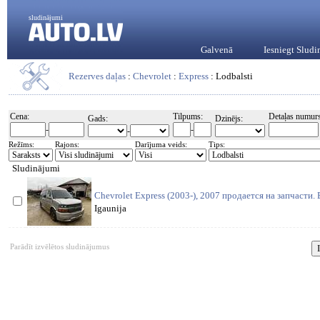
sludinājumi
Galvenā
Iesniegt Slud
Rezerves daļas
:
Chevrolet
:
Express
: Lodbalsti
Cena:
Tilpums:
Detaļas numurs
Gads:
Dzinējs:
-
-
-
Režīms:
Rajons:
Darījuma veids:
Tips:
Sludinājumi
Chevrolet Express (2003-), 2007 продается на запчасти
Igaunija
Parādīt izvēlētos sludinājumus