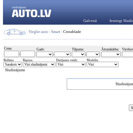
sludinājumi
Galvenā
Iesniegt Slud
Vieglie auto
:
Smart
: Crossblade
Cena:
Gads:
Tilpums:
Ātrumkārba:
Virsbuv
-
-
-
Režīms:
Rajons:
Darījuma veids:
Modelis:
Sludinājumi
Sludinājum