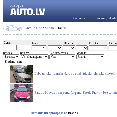
sludinājumi
Galvenā
Iesniegt Slud
Vieglie auto
:
Skoda
: Praktik
Cena:
Gads:
Tilpums:
Dzinējs:
Ātrum
-
-
-
Režīms:
Rajons:
Darījuma veids:
Modelis:
Sludinājumi
Labs un ekonomisks darba autiņš, ideālā tehniskā stāvokl
Pārdod Kravas transporta furgonu Škoda Praktik bez tehni
Remonts un apkalpošana
(5355)