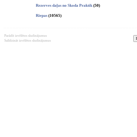
Rezerves daļas no Skoda Praktik
(50)
Riepas
(10565)
Parādīt izvēlētos sludinājumus
Salīdzināt izvēlētos sludinājumus