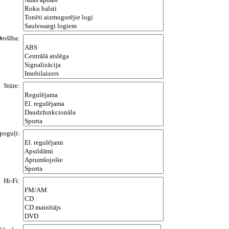
rošība:
Stūre:
poguļi:
Hi-Fi: