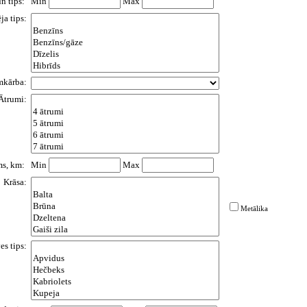
un tips:
Min
Max
ja tips:
mkārba:
Ātrumi:
s, km:
Min
Max
Krāsa:
Metālika
es tips: