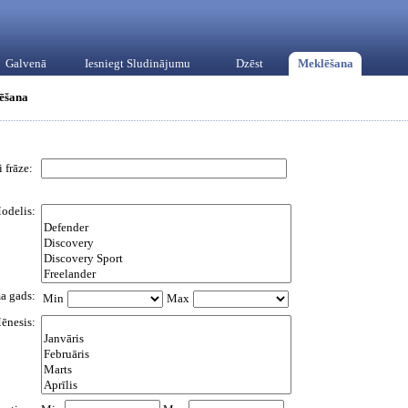
Galvenā
Iesniegt Sludinājumu
Dzēst
Meklēšana
ēšana
 frāze:
odelis:
a gads:
Min
Max
ēnesis: