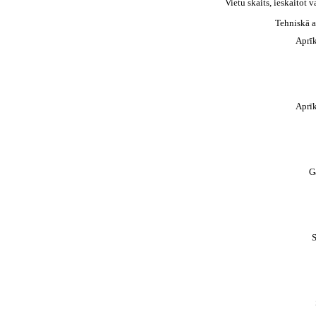
Vietu skaits, ieskaitot v
Tehniskā a
Aprī
Aprī
G
S