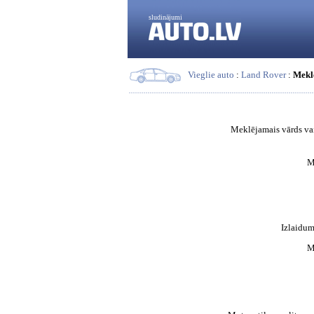
sludinājumi
Vieglie auto
:
Land Rover
:
Mekl
Meklējamais vārds vai
M
Izlaidum
M