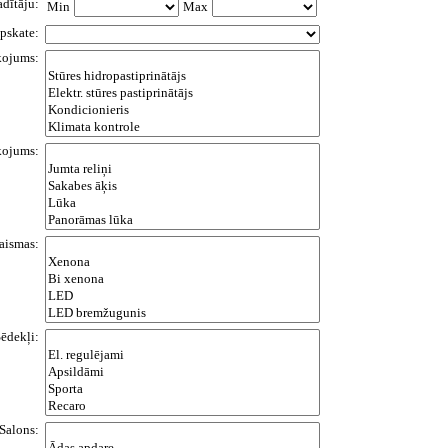
adītāju:
Min
Max
pskate:
kojums:
kojums:
aismas:
ēdekļi:
Salons: