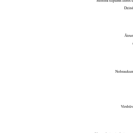
Motora tilpums litros 
Dzinē
Ātru
Nobraukum
Virsbūv