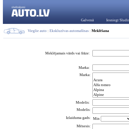
sludinājumi
Galvenā
Iesniegt Slud
Vieglie auto
:
Ekskluzīvas automašīnas
:
Meklēšana
Meklējamais vārds vai frāze:
Marka:
Marka:
Modelis:
Modelis:
Izlaiduma gads:
Min
Mēnesis: