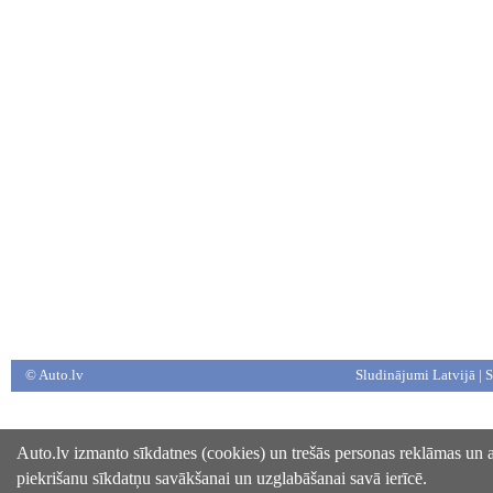
© Auto.lv
Sludinājumi Latvijā
|
S
Auto.lv izmanto sīkdatnes (cookies) un trešās personas reklāmas un an
piekrišanu sīkdatņu savākšanai un uzglabāšanai savā ierīcē.