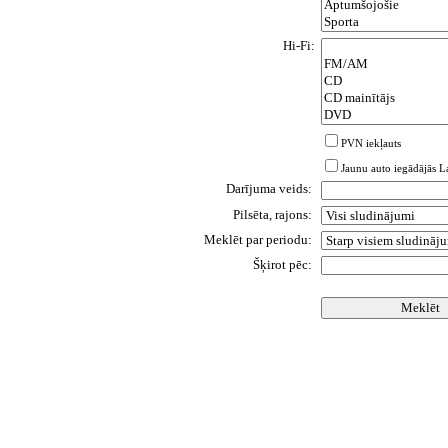
Hi-Fi:
PVN iekļauts
Jaunu auto iegādājās La
Darījuma veids:
Pilsēta, rajons:
Meklēt par periodu:
Šķirot pēc: