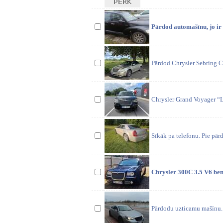
Pārdod automašīnu, jo ir c
Pārdod Chrysler Sebring C
Chrysler Grand Voyager “
Sīkāk pa telefonu. Pie pār
Chrysler 300C 3.5 V6 ben
Pārdodu uzticamu mašīnu.