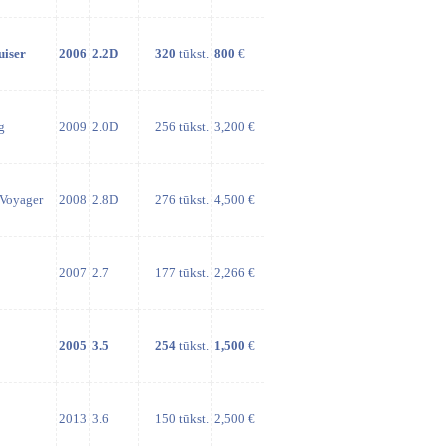
uiser
2006
2.2D
320
tūkst.
800
€
g
2009
2.0D
256 tūkst.
3,200 €
Voyager
2008
2.8D
276 tūkst.
4,500 €
2007
2.7
177 tūkst.
2,266 €
2005
3.5
254
tūkst.
1,500
€
2013
3.6
150 tūkst.
2,500 €