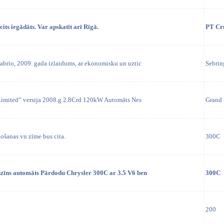
its iegādāts. Var apskatīt arī Rīgā.
PT Cr
abrio, 2009. gada izlaidums, ar ekonomisku un uztic
Sebrin
Limited” versija 2008.g 2.8Crd 120kW Automāts Nes
Grand 
došanas vn zīme bus cita.
300C
zīns automāts Pārdodu Chrysler 300C ar 3.5 V6 ben
300C
200