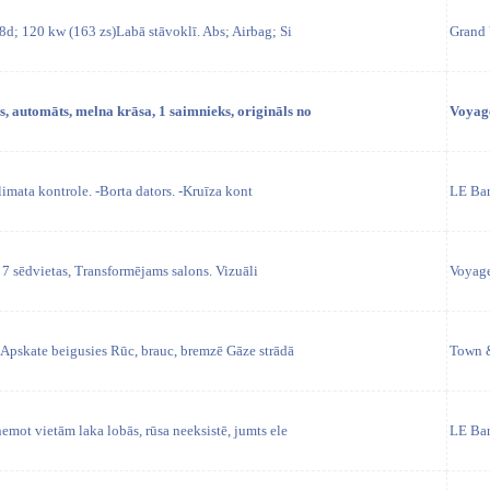
8d; 120 kw (163 zs)Labā stāvoklī. Abs; Airbag; Si
Grand 
s, automāts, melna krāsa, 1 saimnieks, origināls no
Voyag
mata kontrole. -Borta dators. -Kruīza kont
LE Ba
7 sēdvietas, Transformējams salons. Vizuāli
Voyag
pskate beigusies Rūc, brauc, bremzē Gāze strādā
Town 
ņemot vietām laka lobās, rūsa neeksistē, jumts ele
LE Ba