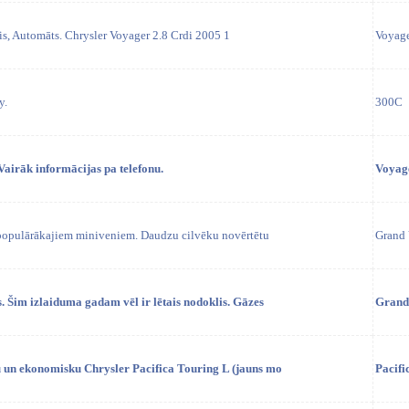
is, Automāts. Chrysler Voyager 2.8 Crdi 2005 1
Voyag
у.
300C
 Vairāk informācijas pa telefonu.
Voyag
 populārākajiem miniveniem. Daudzu cilvēku novērtētu
Grand 
. Šim izlaiduma gadam vēl ir lētais nodoklis. Gāzes
Grand
 un ekonomisku Chrysler Pacifica Touring L (jauns mo
Pacifi