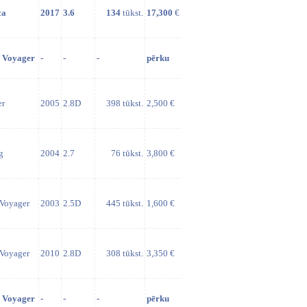
ca
2017
3.6
134
tūkst.
17,300
€
 Voyager
-
-
-
pērku
er
2005
2.8D
398 tūkst.
2,500 €
g
2004
2.7
76 tūkst.
3,800 €
Voyager
2003
2.5D
445 tūkst.
1,600 €
Voyager
2010
2.8D
308 tūkst.
3,350 €
 Voyager
-
-
-
pērku