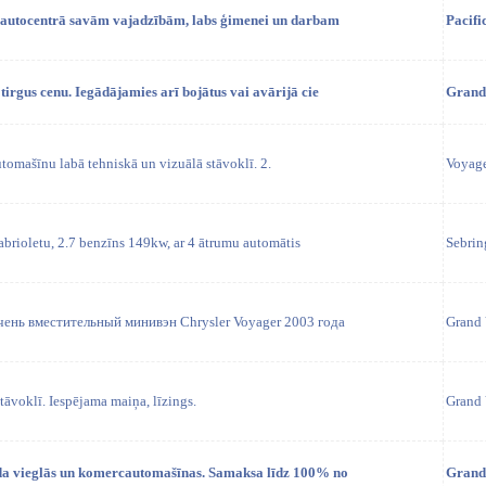
a autocentrā savām vajadzībām, labs ģimenei un darbam
Pacifi
irgus cenu. Iegādājamies arī bojātus vai avārijā cie
Grand
tomašīnu labā tehniskā un vizuālā stāvoklī. 2.
Voyag
abrioletu, 2.7 benzīns 149kw, ar 4 ātrumu automātis
Sebrin
ень вместительный минивэн Chrysler Voyager 2003 года
Grand 
tāvoklī. Iespējama maiņa, līzings.
Grand 
da vieglās un komercautomašīnas. Samaksa līdz 100% no
Grand