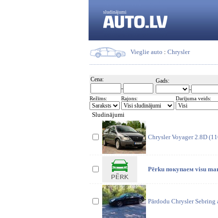
sludinājumi
Vieglie auto
:
Chrysler
Cena:
Gads:
-
-
Režīms:
Rajons:
Darījuma veids:
Sludinājumi
Chrysler Voyager 2.8D (11
Pērku покупaем visu mark
Pārdodu Chrysler Sebring a