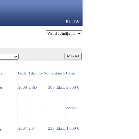
RU
|
LV
is
Gads
Tilpums
Nobraukums
Cena
er
2006
2.8D
308 tūkst.
2,350 €
-
-
-
pērku
g
2007
2.0
238 tūkst.
1,650 €