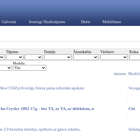
Galvenā
Iesniegt Sludinājumu
Dzēst
Meklēšana
Tilpums:
Dzinējs:
Ātrumkārba:
Virsbuve:
Krāsa:
-
Modelis:
datums
Model
0kw/150Zs) 6vietīgs Izieta jauna tehniskā apskate
Voyag
u Crysler 2002-17g. - bez TA, ar TA, ar defektiem, п
Citi
r 2.0 benzīna dzinēju, aprīkots ar gāzes iekārtu,
Sebrin