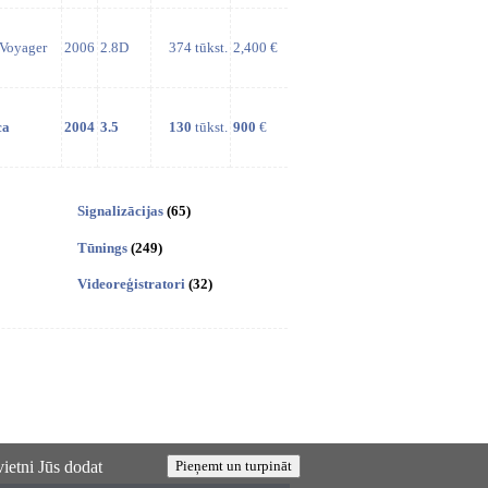
Voyager
2006
2.8D
374 tūkst.
2,400 €
ca
2004
3.5
130
tūkst.
900
€
Signalizācijas
(65)
Tūnings
(249)
Videoreģistratori
(32)
vietni Jūs dodat