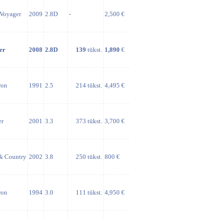
Voyager
2009
2.8D
-
2,500 €
er
2008
2.8D
139
tūkst.
1,890
€
ron
1991
2.5
214 tūkst.
4,495 €
er
2001
3.3
373 tūkst.
3,700 €
& Country
2002
3.8
250 tūkst.
800 €
ron
1994
3.0
111 tūkst.
4,950 €