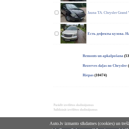
Jauna TA. Chrysler Grand 
Есть дефекты кузова. Н
Remonts un apkalpošana
(5
Rezerves daļas no Chrysler
Riepas
(10474)
Parādīt izvēlētos sludinājumus
Salīdzināt izvēlētos sludinājumus
Auto.lv izmanto sīkdatnes (cookies) un trešā