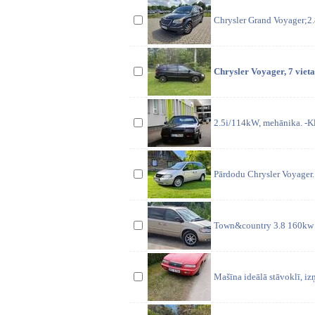
Chrysler Grand Voyager;2.
Chrysler Voyager, 7 vieta
2.5i/114kW, mehānika. -Kli
Pārdodu Chrysler Voyager. 
Town&country 3.8 160kw A
Mašīna ideālā stāvoklī, iz