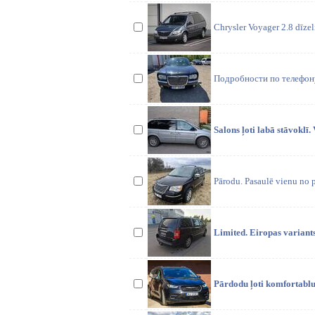
Chrysler Voyager 2.8 dīzel
Подробности по телефон
Salons ļoti labā stāvoklī.
Pārodu. Pasaulē vienu no
Limited. Eiropas variants
Pārdodu ļoti komfortablu