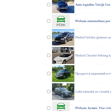
Auto iegādāts Vācijā Us
Pērkam automašīnas par t
Pārdod lielisku ģimenes au
Pārdod Chrysler Sebring k
Продается надежный и оч
Labā tehniskā un vizuālā s
Pērkam. kупим. Visa vei