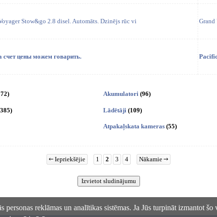
Voyager Stow&go 2.8 disel. Automāts. Dzinējs rūc vi
Grand 
а счет цены можем говарить.
Pacifi
372)
Akumulatori
(96)
(385)
Lādētāji
(109)
Atpakaļskata kameras
(55)
Iepriekšējie
1
2
3
4
Nākamie
s personas reklāmas un analītikas sistēmas. Ja Jūs turpināt izmantot šo 