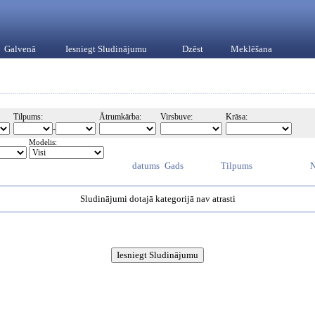
Galvenā
Iesniegt Sludinājumu
Dzēst
Meklēšana
Tilpums:
Ātrumkārba:
Virsbuve:
Krāsa:
-
Modelis:
datums
Gads
Tilpums
N
Sludinājumi dotajā kategorijā nav atrasti