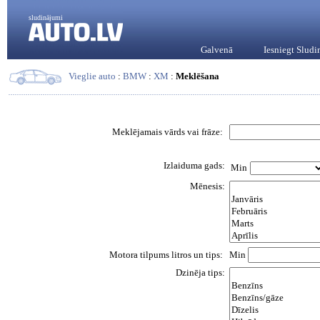
sludinājumi
Galvenā
Iesniegt Slud
Vieglie auto
:
BMW
:
XM
:
Meklēšana
Meklējamais vārds vai frāze:
Izlaiduma gads:
Min
Mēnesis:
Motora tilpums litros un tips:
Min
Dzinēja tips: