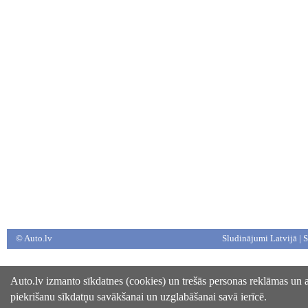
© Auto.lv
Sludinājumi Latvijā
|
S
Auto.lv izmanto sīkdatnes (cookies) un trešās personas reklāmas un an
piekrišanu sīkdatņu savākšanai un uzglabāšanai savā ierīcē.