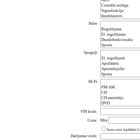
Stūre:
Spoguļi:
Hi-Fi:
VIN kods:
Cena:
Min
Jaunu auto iegādājās La
Darījuma veids: