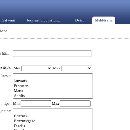
Galvenā
Iesniegt Sludinājumu
Dzēst
Meklēšana
šana
 frāze:
a gads:
Min
Max
ēnesis:
un tips:
Min
Max
ja tips: