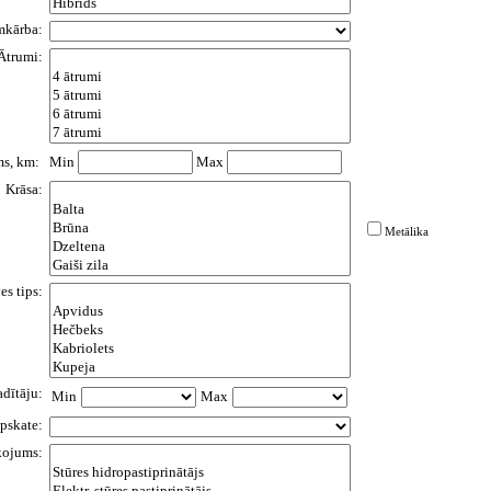
mkārba:
Ātrumi:
s, km:
Min
Max
Krāsa:
Metālika
es tips:
adītāju:
Min
Max
pskate:
kojums: