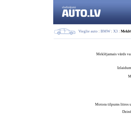
sludinājumi
Vieglie auto
:
BMW
:
X3
:
Meklē
Meklējamais vārds vai
Izlaidum
M
Motora tilpums litros 
Dzinē