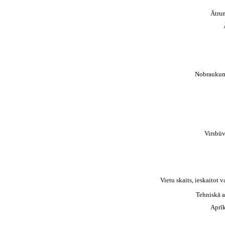
Ātru
Nobraukum
Virsbūv
Vietu skaits, ieskaitot v
Tehniskā a
Aprī