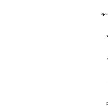
Aprī
G
S
D