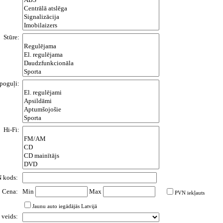
Stūre:
poguļi:
Hi-Fi:
N kods:
Cena:
Min
Max
PVN iekļauts
Jaunu auto iegādājās Latvijā
 veids: