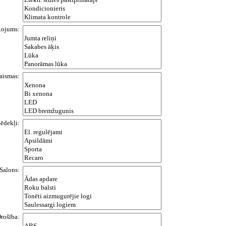
kojums:
aismas:
ēdekļi:
Salons:
rošība: