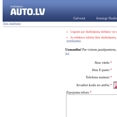
sludinājumi
Galvenā
Iesniegt Slud
Jūsu jautājums
Lūgumi par sludinājuma dzēšanu vai tā
Ja redaktors izdzēsa Jūsu sludinājumu,
noteikumus
.
Uzmanību!
Par visiem jautājumiem,
šeit
Jūsu vārds:
*
Jūsu E-pasts:
*
Telefona numurs:
*
Ievadiet kodu no attēla:
*
Ziņojuma teksts:
*