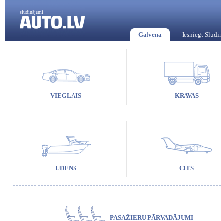
sludinājumi
Galvenā
Iesniegt Slud
VIEGLAIS
KRAVAS
ŪDENS
CITS
PASAŽIERU PĀRVADĀJUMI