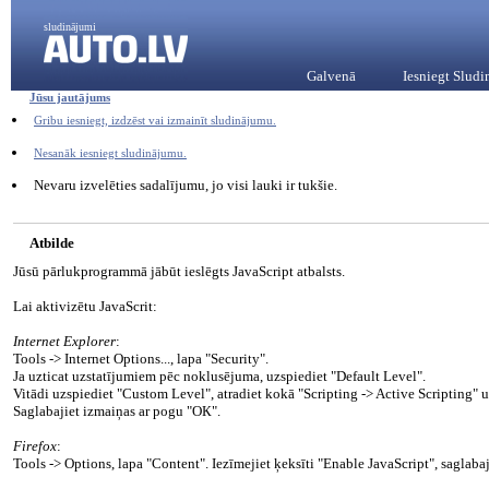
sludinājumi
Galvenā
Iesniegt Slud
Jūsu jautājums
Gribu iesniegt, izdzēst vai izmainīt sludinājumu.
Nesanāk iesniegt sludinājumu.
Nevaru izvelēties sadalījumu, jo visi lauki ir tukšie.
Atbilde
Jūsū pārlukprogrammā jābūt ieslēgts JavaScript atbalsts.
Lai aktivizētu JavaScrit:
Internet Explorer
:
Tools -> Internet Options..., lapa "Security".
Ja uzticat uzstatījumiem pēc noklusējuma, uzspiediet "Default Level".
Vitādi uzspiediet "Custom Level", atradiet kokā "Scripting -> Active Scripting" 
Saglabajiet izmaiņas ar pogu "ОК".
Firefox
:
Tools -> Options, lapa "Content". Iezīmejiet ķeksīti "Enable JavaScript", saglaba