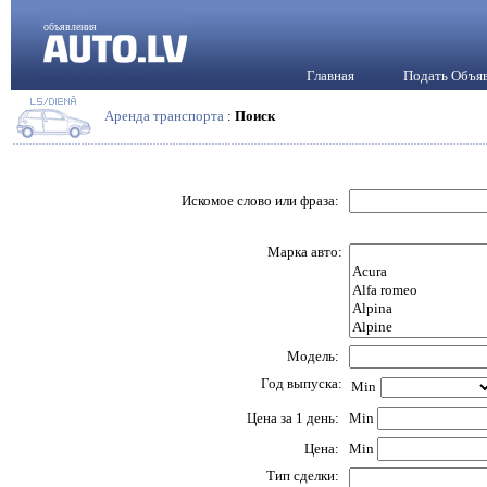
объявления
Главная
Подать Объя
Аренда транспорта
:
Поиск
Искомое слово или фраза:
Марка авто:
Модель:
Год выпуска:
Min
Цена за 1 день:
Min
Цена:
Min
Тип сделки: