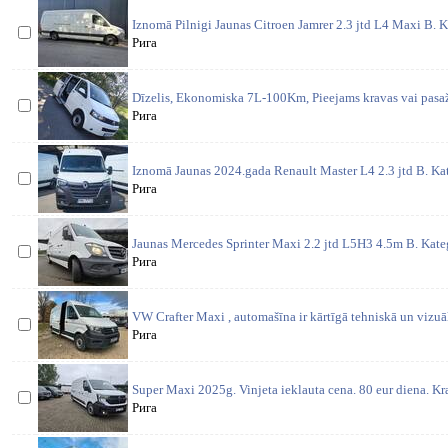
Iznomā Pilnigi Jaunas Citroen Jamrer 2.3 jtd L4 Maxi B. K
Рига
Dīzelis, Ekonomiska 7L-100Km, Pieejams kravas vai pasaži
Рига
Iznomā Jaunas 2024.gada Renault Master L4 2.3 jtd B. Ka
Рига
Jaunas Mercedes Sprinter Maxi 2.2 jtd L5H3 4.5m B. Kateg
Рига
VW Crafter Maxi , automašīna ir kārtīgā tehniskā un vizuāl
Рига
Super Maxi 2025g. Vinjeta ieklauta cena. 80 eur diena. 
Рига