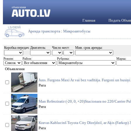
объявления
Главная
Подать Объя
Аренда транспорта
:
Микроавтобусы
Коробка передач:
Двигатель:
Число мест:
Мин. срок аренды:
-
Режим:
Район:
Рубрика:
Марка:
Объявления
Juns. Furgons Maxi Ar vai bez vadītāja. Furgoni un busiņi
Рига
Man Refreziratir (-20, 0, +20)Stacionara no 220/Carrier Pu
Рига
Kravas Kablucinš Toyota City Dīzeļdzil, ar Aķis (Farkop) 
Рига