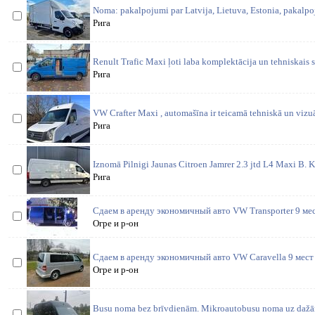
Noma: pakalpojumi par Latvija, Lietuva, Estonia, pakalp
Рига
Renult Trafic Maxi ļoti laba komplektācija un tehniskais s
Рига
VW Crafter Maxi , automašīna ir teicamā tehniskā un vizuāl
Рига
Iznomā Pilnigi Jaunas Citroen Jamrer 2.3 jtd L4 Maxi B. K
Рига
Сдаем в аренду экономичный авто VW Transporter 9 мест
Огре и р-он
Сдаем в аренду экономичный авто VW Caravella 9 мест 1
Огре и р-он
Busu noma bez brīvdienām. Mikroautobusu noma uz dažā