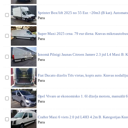
Sprinter Box/lift 2025 no 55 Eur. ~20m3 (B kat). Automat
Рига
Super Maxi 2025 cena. 79 eur diena. Kravas mikroautobus
Рига
Iznomā Pilnigi Jaunas Citroen Jamrer 2.3 jtd L4 Maxi B. K
Рига
Fiat Ducato dizelis Trīs vietas, kopts auto. Kravas nodalīj
Рига
Opel Vivaro ar ekonomisko 1. 6l dīzeļa motoru, manuālā 6
Рига
Crafter Maxi 6 viets 2.0 jtd L4H3 4.2m B. Kategorijas Kra
Рига