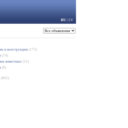
RU
|
LV
лы и конструкции
(173)
ы
(74)
вка животных
(12)
и
(9)
я
(862)