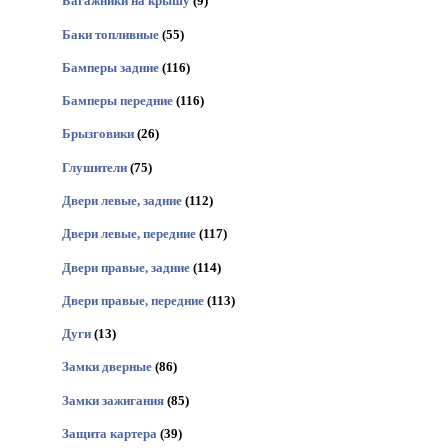
Багажники на крышу
(9)
Баки топливные
(55)
Бамперы задние
(116)
Бамперы передние
(116)
Брызговики
(26)
Глушители
(75)
Двери левые, задние
(112)
Двери левые, передние
(117)
Двери правые, задние
(114)
Двери правые, передние
(113)
Дуги
(13)
Замки дверные
(86)
Замки зажигания
(85)
Защита картера
(39)