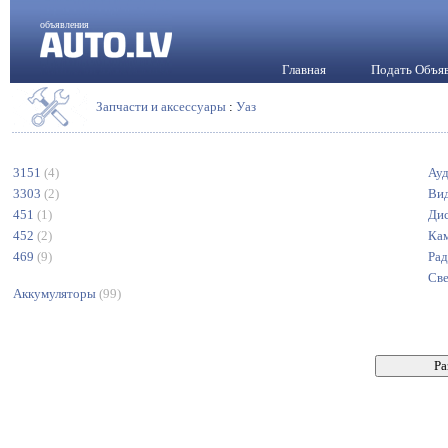
объявления
Главная
Подать Объя
Запчасти и аксессуары
:
Уаз
3151
(4)
Ау
3303
(2)
Ви
451
(1)
Ди
452
(2)
Кам
469
(9)
Рад
Све
Аккумуляторы
(99)