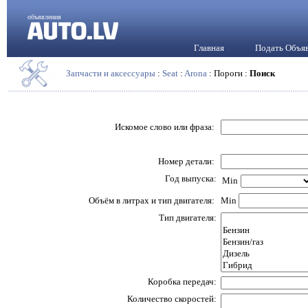
объявления
Главная
Подать Объя
Запчасти и аксессуары
:
Seat
:
Arona
: Пороги :
Поиск
Искомое слово или фраза:
Номер детали:
Год выпуска:
Min
Объём в литрах и тип двигателя:
Min
Тип двигателя:
Коробка передач:
Количество скоростей: