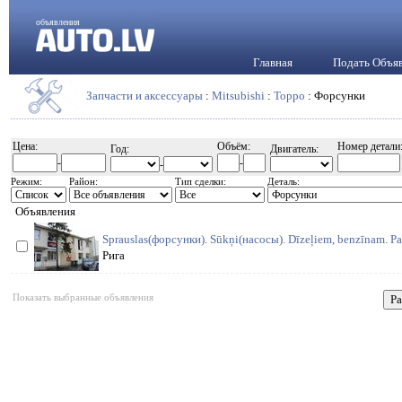
объявления
Главная
Подать Объя
Запчасти и аксессуары
:
Mitsubishi
:
Toppo
: Форсунки
Цена:
Объём:
Номер детали
Год:
Двигатель:
-
-
-
Режим:
Район:
Тип сделки:
Деталь:
Объявления
Sprauslas(форсунки). Sūkņi(насосы). Dīzeļiem, benzīnam. Par
Рига
Показать выбранные объявления