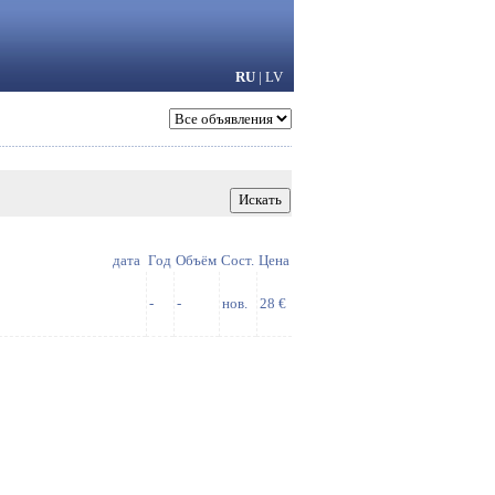
RU
|
LV
дата
Год
Объём
Сост.
Цена
-
-
нов.
28 €