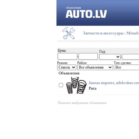
объявления
Запчасти и аксессуары
:
Mitsub
Цена:
Год:
-
-
Режим:
Район:
Тип сделки:
Объявления
Jaunas atsperes, adekvātas cen
Рига
Показать выбранные объявления