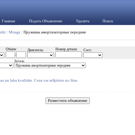
Главная
Подать Объявление
Удалить
Поиск
ishi
:
Mirage
: Пружины амортизаторные передние
Объём:
Номер детали:
Двигатель:
Сост.:
-
Деталь:
as un laba kvalitāte. Cena var atšķirties no Jūsu