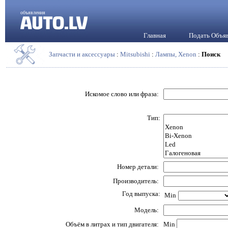
объявления
Главная
Подать Объя
Запчасти и аксессуары
:
Mitsubishi
:
Лампы, Xenon
:
Поиск
Искомое слово или фраза:
Тип:
Номер детали:
Производитель:
Год выпуска:
Min
Модель:
Объём в литрах и тип двигателя:
Min