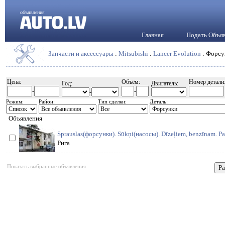
объявления
Главная
Подать Объя
Запчасти и аксессуары
:
Mitsubishi
:
Lancer Evolution
: Форсу
Цена:
Объём:
Номер детали
Год:
Двигатель:
-
-
-
Режим:
Район:
Тип сделки:
Деталь:
Объявления
Sprauslas(форсунки). Sūkņi(насосы). Dīzeļiem, benzīnam. Par
Рига
Показать выбранные объявления