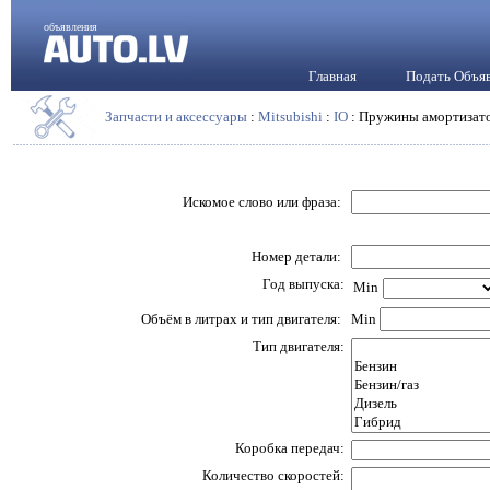
объявления
Главная
Подать Объя
Запчасти и аксессуары
:
Mitsubishi
:
IO
: Пружины амортизат
Искомое слово или фраза:
Номер детали:
Год выпуска:
Min
Объём в литрах и тип двигателя:
Min
Тип двигателя:
Коробка передач:
Количество скоростей: